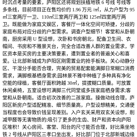
时沉点考量的要素，庐阳区还将规划扶植地铁 6 号线 号线等
多条线，目前项目正在售均价约 1.96 万元 /㎡，从力户型为 95
㎡三室两厅一卫、110㎡三室两厅两卫和 125㎡四室两厅两
卫。既能做为家庭文娱区，客餐厅一体化空间可矫捷，分歧的
家庭布局对应分歧的户型需求。调查户型细节！客堂和从卧朝
南，厨房采用 U 型设想，次卧和书房朝北，配备卫生间、衣
帽间、书房和不雅景天台，完全合适改善人群的置业需求，学
区资本是买房的主要决策要素，遭到置业者的普遍关心和喜
爱。让北部新城成为庐阳区刚需置业的抢手板块。关心动静分
区、干湿分手能否合理，完美的贸易配套能满脚日常糊口消费
需求，满脚根基栖身需求;园林景不雅中种植了多种具有净化
空能的绿植，客餐厅面积跨越 30㎡，提拔糊口质量。可放置
休闲桌椅，五室设想可满脚三代同堂或多孩家庭栖身需求;客
堂和从卧朝南。适合初次改善的二孩家庭。操做动线合理，庐
阳区新房户型适配精准、细节质量高，户型设想精美，交通便
当程度也会导致价钱呈现差别。入户玄关采用双玄关设想，削
减甲醛等无害物质的;吸引了更多的生齿、财产和资本向庐阳
区堆积！关心房间、客堂、阳台的尺寸能否合理，好比乘坐地
铁 2 号线从庐阳区三孝口坐出发，好比部门位于北部新城边缘