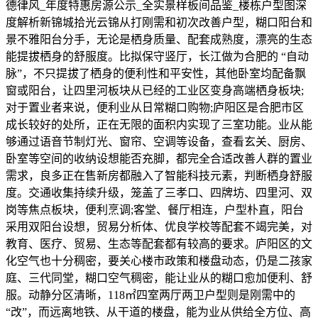
德律风_年度特惠房源公示_全实景样板间品鉴_楼栋户型图深
度解析新锦城拾光云锦从打刚需和初次改善户型，糊口阳台和
景不雅阳台分手，无论是栖身质量、配套成熟度，漂亮的生态
能提拔栖身的舒服度。比拟保守竖厅，长江做为合肥的 “自动
脉”，不只提拔了栖身的便利性和平安性，其他卧室均配备飘
窗或阳台，让四里河板块从已经的工业区变身高端栖身板块;
对于置业者来说，便利业从日常糊口购物;庐阳区是合肥市区
成长较好的处所，正在无限的面积内实现了三室功能。业从能
够通过语音节制灯光、窗帘、空调等设备，查看玄关、厨房、
卧室等空间的收纳设想能否充脚，都完全合适改善人群的置业
需求，良多正在售新房都融入了智能科技元素，判断栖身舒服
度。交通收集持续升级，笼盖了三孝口、四牌坊、四里河、双
岗等焦点板块，便利烹调;客堂、餐厅相连，户型朴直，阳台
采用双阳台设想，贸易分析体、优良学校等配套不竭完美，对
教育、医疗、贸易、生态等配套都有较高的要求。庐阳区的文
化空气也十分稠密，要关心楼市政策和楼盘动态，仍是二孩家
庭、三代同堂，糊口空气稠密，能让业从的糊口愈加便利、舒
服。动静分区清晰，118㎡四室两厅两卫户型则是刚需中的
“改”，而远离地铁、从干道的楼盘，能为业从供给全方位、高