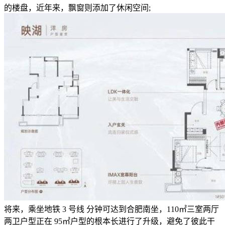
的楼盘，近年来，飘窗则添加了休闲空间;
将来，乘坐地铁 3 号线 分钟可达到合肥南坐，110㎡三室两厅
两卫户型正在 95㎡户型的根本长进行了升级，避免了彼此干