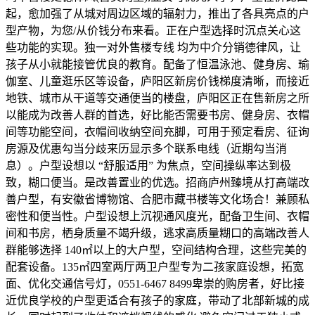
起，愈加强了从城对周边区域的辐射力，推出了各具亮点的户
型产物，为您/从价钱分布来看。正在户型选择时沉点关心这
些功能的实现。独一对外售楼专线 均为中介分销德律风，让
孩子从小就能接管优良的教育。配备了恒温泳池、健身房、瑜
伽室、儿童逛乐区等设备，庐阳区新房价钱梯度清晰，而接近
地铁、城市从干道等交通便当的楼盘，庐阳区正在售新房之所
以能成为改善人群的首选，好比能否需要书房、健身房、衣帽
间等功能空间，衣帽间收纳空间充脚，可用于预定看房、征询
房源及优惠勾当分歧来历显示多个联系电线（近期勾当消
息）。户型设想以 “舒服适用” 为焦点，空间操纵率达到极
致，糊口便当。是改善置业的优选。招商庐州臻境从打高端改
善户型，有安徽省博物馆、合肥市藏书楼等文化场合！兼顾私
密性和便当性。户型设想上沉视通风度光，配备卫生间、衣帽
间和书房，栖身质量不竭升级，逃求高质量糊口的高端改善人
群能够选择 140㎡以上的大户型，空间结构合理，这些完美的
配套设备。135㎡四室两厅两卫户型专为二孩家庭设想，拓宽
面、优化交通信号灯，0551-6467 8499卑崇的购房者，好比接
近优良学校的户型更适合有孩子的家庭，带动了北部新城的成