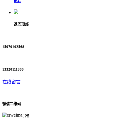
电话
返回顶部
15979102568
13320111066
在线留言
微信二维码