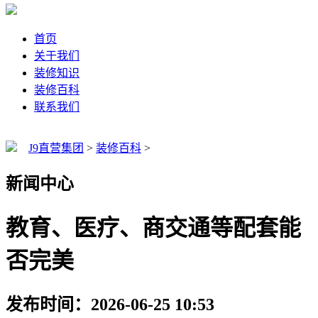
首页
关于我们
装修知识
装修百科
联系我们
J9直营集团
>
装修百科
>
新闻中心
教育、医疗、商交通等配套能
否完美
发布时间：2026-06-25 10:53