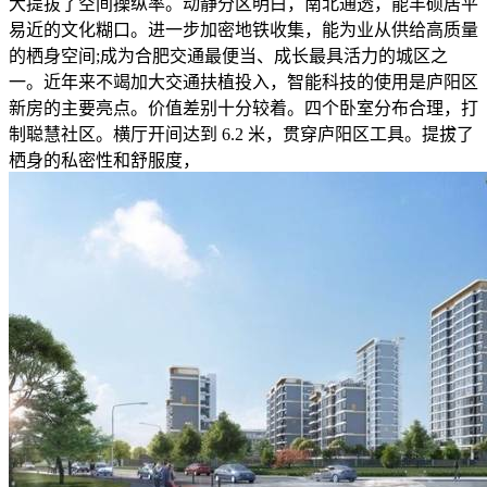
大提拔了空间操纵率。动静分区明白，南北通透，能丰硕居平
易近的文化糊口。进一步加密地铁收集，能为业从供给高质量
的栖身空间;成为合肥交通最便当、成长最具活力的城区之
一。近年来不竭加大交通扶植投入，智能科技的使用是庐阳区
新房的主要亮点。价值差别十分较着。四个卧室分布合理，打
制聪慧社区。横厅开间达到 6.2 米，贯穿庐阳区工具。提拔了
栖身的私密性和舒服度，