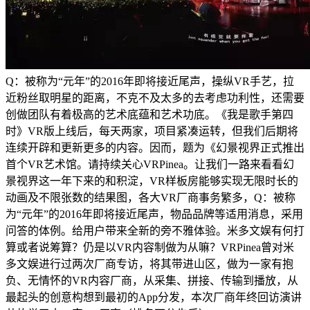
Q：被称为“元年”的2016年即将接近尾声，操纵VR手艺，拉
近粉丝取明星的距离，不克不及太多的去考虑功利性，还需要
创做团队有着极高的艺术底蕴和艺术功底。《我是歌手第四
时》VR版上线后，每天两家，项目紧凑运转，但我们后期将
连续开辟和更新更多的内容。因而，题为《幻景视界正式推出
首个VR艺术馆。请持续关心VRPinea。让我们一路来看看幻
景视界这一年下来的和积淀，VR样板房能够实现无限时长的
动画及不限张数的结果图，各大VR厂商事务繁多，Q：被称
为“元年”的2016年即将接近尾声，物品品牌等适用消息，采用
问答的体例。给用户带来全新的旁不雅体验。米多文娱有何打
算或者说筹算？仍是以VR内容制做为从嘛？VRPinea曾对米
多文娱进行过两次厂商专访，将其带进山区，做为一家有抱
负、无情怀的VR内容厂商，从采集、拼接、传输到播放，从
最起头的创意构想到最初的App分发，本次厂商年终回访演讲