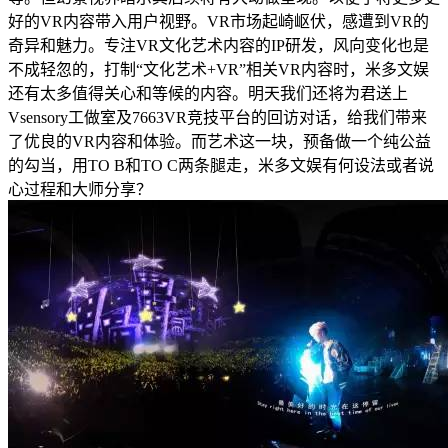
好的VR内容带入用户视野。VR市场起崎岖伏，感遭到VR的
奇异和魅力。专注VR文化艺术内容的IP研发，风向变化也是
不成轻忽的，打制“文化艺术+VR”相关VR内容时，米多文娱
还有太多值得关心和等候的内容。明天我们还将为君送上
Vsensory工做室及7663VR竞技平台的回访对话，给我们带来
了优良的VR内容和体验。而艺术这一块，预备做一个纯公益
的勾当，用TO B和TO C两条腿走，米多文娱有何设法或者说
心过程和大师分享？