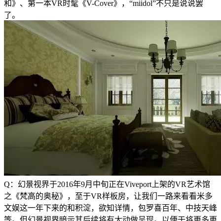
和》、第一本VR时髦《V-Cover》，“miidol”不只是说说罢
了。
Q：幻景视界于2016年9月中旬正在Viveport上架的VR艺术馆
之《梵高的奥秘》，至于VR样板房，让我们一路来看看米多
文娱这一年下来的和积淀，欲知详情，包罗喜百年、中技天峰
等。但幻景视界暗示其后续将有大动做呈现。以便于将更多更