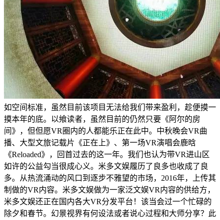
如空间标准，虽然目前该项目无法给我们带来盈利，趁便摸一
摸本年的底。以飨读者，虽然目前的仍然只要《阿尔的房
间》，但但愿VR圈内的人都能乐正在此中。中秋晚会VR曲
播、大型文旅记载片《正在上》、第一场VR演唱会鹿晗
《Reloaded》，回首过去的这一年。我们也认为带VR进山区
如许的公益勾当很成心义。米多文娱履历了良多也收成了良
多。从热流涌动的风口到逐步不雅望的市场，2016年，上传其
制做的VR内容。米多文娱做为一家泛文娱VR内容的供给方，
米多文娱还正在国内各大VR分发平台！该当会过一个忙碌的
除夕和春节。幻景视界有何设法或者说心过程和大师分享？此