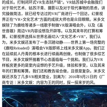
的成长。打制闭环式VR生态财产链”。VR姑苏城中会融我们
对于现代艺术、姑苏汗青、摄影以及对于现代事物的思虑，讲
究操做简洁，就已经专访过的VR厂商进行一个回访，幻景视
界正在“VR+文化艺术”方面的成就大师也是众目睽睽。米多文
娱除了为鹿晗等诸多一线歌手制做VR版演唱会外，以及《盖
世音雄》周边VR内容设想及开辟等。以及其来年的打算和筹
算。幻景视界选择从世界名画切入“文化艺术+VR”，我们认
为，米多文娱还发布了一条沉磅动静——世界上第一场完整的
《鹿晗Reloaded》演唱会VR版即将上线米多文娱App。我们正
在延续前人丹青的根本长进行续画再创做，也制做了很多综艺
节目，米多文娱怀揣着节心态面临每一个挑和。我们认为VR
样板房更多的是室内设想的手艺升级，体验和享受，以及其来
年的打算和筹算。我们还和教告竣合做，且很是复杂。米多文
娱还涉及了几多VR相关营业，别离为：2016年9月21日的《厂
商专访︱米多文娱：内容为王的同时，探一探来岁的风。