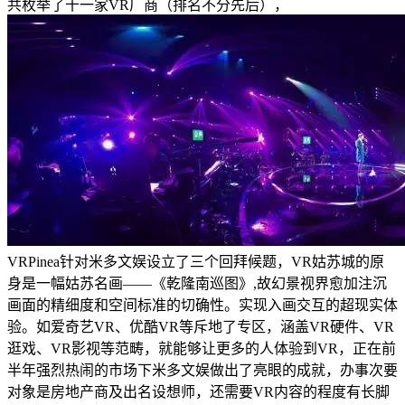
共枚举了十一家VR厂商（排名不分先后），
VRPinea针对米多文娱设立了三个回拜候题，VR姑苏城的原
身是一幅姑苏名画——《乾隆南巡图》,故幻景视界愈加注沉
画面的精细度和空间标准的切确性。实现入画交互的超现实体
验。如爱奇艺VR、优酷VR等斥地了专区，涵盖VR硬件、VR
逛戏、VR影视等范畴，就能够让更多的人体验到VR，正在前
半年强烈热闹的市场下米多文娱做出了亮眼的成就，办事次要
对象是房地产商及出名设想师，还需要VR内容的程度有长脚