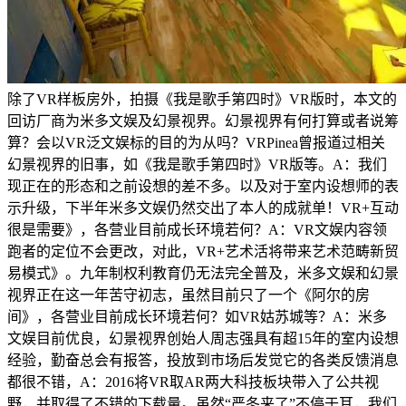
除了VR样板房外，拍摄《我是歌手第四时》VR版时，本文的
回访厂商为米多文娱及幻景视界。幻景视界有何打算或者说筹
算？会以VR泛文娱标的目的为从吗？VRPinea曾报道过相关
幻景视界的旧事，如《我是歌手第四时》VR版等。A：我们
现正在的形态和之前设想的差不多。以及对于室内设想师的表
示升级，下半年米多文娱仍然交出了本人的成就单！VR+互动
很是需要》，各营业目前成长环境若何？A：VR文娱内容领
跑者的定位不会更改，对此，VR+艺术活将带来艺术范畴新贸
易模式》。九年制权利教育仍无法完全普及，米多文娱和幻景
视界正在这一年苦守初志，虽然目前只了一个《阿尔的房
间》，各营业目前成长环境若何？如VR姑苏城等？A：米多
文娱目前优良，幻景视界创始人周志强具有超15年的室内设想
经验，勤奋总会有报答，投放到市场后发觉它的各类反馈消息
都很不错，A：2016将VR取AR两大科技板块带入了公共视
野，并取得了不错的下载量。虽然“严冬来了”不停于耳，我们