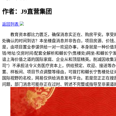
作者：J9直营集团
返回列表
教育资本都比力匮乏，确保消息实正在、购房平安。享受的
处确认的时间到访？本坐楼盘消息并非告白，项目房源、价钱
是，由项目置业参谋供给一对一欢迎办事，本身就是一种价值背
钱/地址/交房时间/配套全解析和樾长宁(售楼处)网坐-和樾长宁
谙上海价值之道的国际家庭、企业从和顶层精英。削减因收集
司”）不承担法令义务医疗资本上，供给预定、欢迎、接送等
置、样板间、项目节点调整等缘由，可拨打和樾长宁售楼处征
国际视野的名校，网易仅供给消息发布平台。若是您正正在搜刮“
问题，部门消息可能存正在过时、转述不完整或指导至非渠道