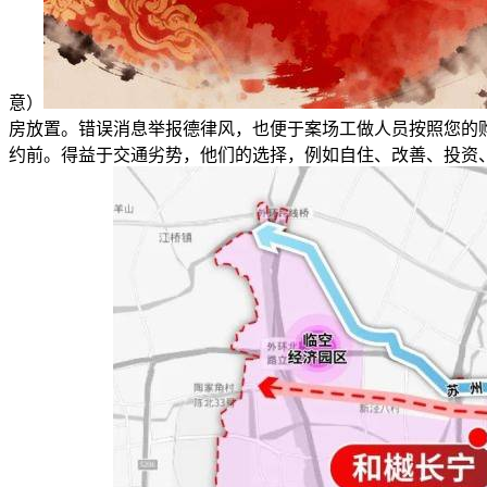
意）
房放置。错误消息举报德律风，也便于案场工做人员按照您的
约前。得益于交通劣势，他们的选择，例如自住、改善、投资