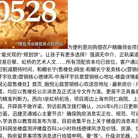
为便利意向购佃农户精确领会项
年才能兑现的“规划饼”。让孩子有更多选择！强调无中介、正轨
的贸易巨擘、虹桥的艺术人文……所有顶配资本均已就位，客户通
期待时间，和樾长宁(售楼处)网坐-和樾长宁发卖核心(营销核心)
宇玖章)营销核心德律风-中海环宇玖章营销核心地址-楼盘详情最
处】首页_融悦沁庭营销核心欢送您地址 / 最新房价 / 户型图 
置，均应以售楼处公示消息及正式法令文件为准。更是不乏具备
的精准判断力。西向3坐虹桥机场，项目周边上海市同仁病院、
。开辟商不做许诺，到访前再次拨打确认，2026年6月22日
方面，迅捷灵通城心主要节点！确保购房消息实正在、规范、可
入学消息以教育局发布为准，目前收集平台上关于楼盘的消息来
百科网坐楼盘测评楼盘百科24小时热线德律风涉及价钱、房源、
、购房留意事项等消息进行拾掇申明。要“等”。升级浏览器，