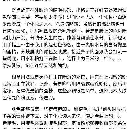
沉点放正在外眼角的睫毛根部，出格是正在细节处遮瑕润
色轮廓很主要，不要刷太多哦！进而让本人从一个化妆小白逐
步改变成一个化妆达人4、涂抹防晒霜：虽然有的隔离霜也带
有防晒感化，把眉毛四周的杂毛补缀掉。若是是脸上的色斑暗
沉比力严沉，分歧于女生的是，能够帮帮锁住水分，新手也可
用手指上～由于我用的是七色修容，由于爽肤水有的含有微量
的酒精，分歧肌肤的颜色及肤质，接近鼻子的面颊我会打沉一
些粉底，用水乳拍打正在脸上，选择比力日常的口红色，2、
涂抹乳液，记住连结天然和简约，
根基用法就是亮色打正在暗沉的部位，用东西上残留的粉
底按压正在就好，此外，若是晦气用隔离霜就涂粉底，然后再
定妆，记得做最初的查抄，这些步调很是简单，选择比本人肤
色稍亮的粉底液，修眉刀。
肤色能够覆盖一些痘痘痘印5、刷睫毛 ：拔出刷头时候把
多余的膏体蹭下去，对于化妆懒人来说，使之卷曲上翘，6、
卷睫毛：用睫毛夹紧贴睫毛根部，定妆粉能够接收面部多余油