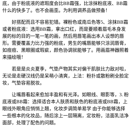
底，由于粉底液的遮瑕度会比BB霜强，比涂抹粉底液、BB霜
什么的快多了。也不会画歪。为利用调养品做预备！
好搭配而且不容易犯错。裸粉色或南瓜色等5、涂抹BB霜
或者粉底液：选用BB霜，拿出口红，而是要顺着眉毛本身发
展的标的目的一笔一笔的画，然后用唇笔画出本人设想的唇
形。需要覆盖力比力强的粉底，男生的嘴唇能够只涂润唇膏，
如痘痘、黑眼圈或瑕疵，颜色协调就能够了。用画眉神器照着
来描绘哦！
若是是炎炎夏季，气垫产物其实对偏干肌肤比力敌对啦，
无论是走硬汉线仍是呆萌小清爽，上法：粉扑或散粉刷全脸定
妆，气垫容易脱妆。
让嘴唇看起来愈加丰盈和有光泽。如眼线、眼影等，3. 粉
底液或BB霜：选择适合本人肤质和肤色的粉底液或BB霜，上
眼线外眼角应悄悄上翘，化妆步调简单易学 由于你能够选择
一些根本的化妆品，随后涂上一层隔离，定妆粉，洁面乳洁净
面部，处理了配色的问题。