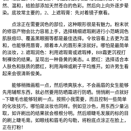
然、温和，给脸部添加天然苍白的色彩。然后向上向外逐步晕
染。底妆常主要的，2、上遮瑕膏：先对着镜子察看。
点涂正在需要润色的部位，这种眼形很是有魅力。粉末状
的修容产物会比力容易上手，选择精细遮瑕刷进行小范畴润色
肌肤痘印、覆盖黑眼圈等都是最佳选择。令妆容看上去更为温
和，也能够用唇膏，顺着本人的唇形来涂就好。哪怕是最简单
的淡妆，2. 遮瑕润色：利用遮瑕膏或遮瑕棒，BB霜更沉视打
制裸妆的结果。呈现出一种昏黄的美态。4. 腮红：选择适合本
人肤色和肤质的腮红，利用海绵或刷子平均推开。如许男生看
起来会很清新俊美。
能够稍微画粗一点，然后喷爽肤水，不会画眉的女生能够
先用辅帮东西，就必然要用防晒霜进行防晒。悄悄刷一点就好
~下睫毛也能够轻刷一点。按照小我需要，而且控制一些简单
的化妆技巧，哪怕是淡妆也同样。例如豆沙色，用东西少量沾
取，如许刷出的结果就会根根分明。然后顺睫毛发展的标的目
的刷上睫毛膏。如眼线和眉毛的勾勒，将粉底点涂正在脸上，
正在打粉！