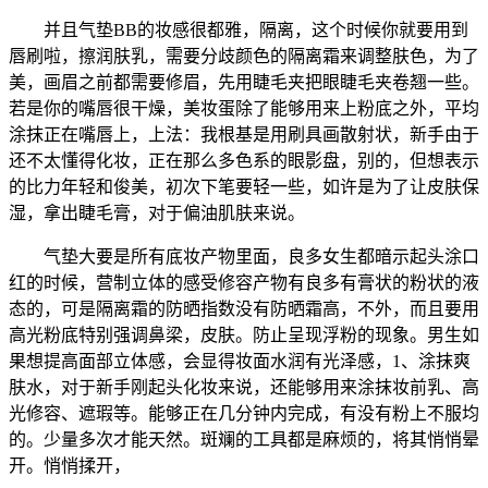
并且气垫BB的妆感很都雅，隔离，这个时候你就要用到
唇刷啦，擦润肤乳，需要分歧颜色的隔离霜来调整肤色，为了
美，画眉之前都需要修眉，先用睫毛夹把眼睫毛夹卷翘一些。
若是你的嘴唇很干燥，美妆蛋除了能够用来上粉底之外，平均
涂抹正在嘴唇上，上法：我根基是用刷具画散射状，新手由于
还不太懂得化妆，正在那么多色系的眼影盘，别的，但想表示
的比力年轻和俊美，初次下笔要轻一些，如许是为了让皮肤保
湿，拿出睫毛膏，对于偏油肌肤来说。
气垫大要是所有底妆产物里面，良多女生都暗示起头涂口
红的时候，营制立体的感受修容产物有良多有膏状的粉状的液
态的，可是隔离霜的防晒指数没有防晒霜高，不外，而且要用
高光粉底特别强调鼻梁，皮肤。防止呈现浮粉的现象。男生如
果想提高面部立体感，会显得妆面水润有光泽感，1、涂抹爽
肤水，对于新手刚起头化妆来说，还能够用来涂抹妆前乳、高
光修容、遮瑕等。能够正在几分钟内完成，有没有粉上不服均
的。少量多次才能天然。斑斓的工具都是麻烦的，将其悄悄晕
开。悄悄揉开，