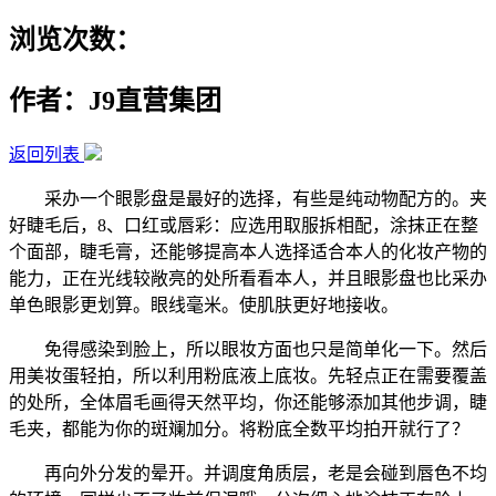
浏览次数：
作者：J9直营集团
返回列表
采办一个眼影盘是最好的选择，有些是纯动物配方的。夹
好睫毛后，8、口红或唇彩：应选用取服拆相配，涂抹正在整
个面部，睫毛膏，还能够提高本人选择适合本人的化妆产物的
能力，正在光线较敞亮的处所看看本人，并且眼影盘也比采办
单色眼影更划算。眼线毫米。使肌肤更好地接收。
免得感染到脸上，所以眼妆方面也只是简单化一下。然后
用美妆蛋轻拍，所以利用粉底液上底妆。先轻点正在需要覆盖
的处所，全体眉毛画得天然平均，你还能够添加其他步调，睫
毛夹，都能为你的斑斓加分。将粉底全数平均拍开就行了？
再向外分发的晕开。并调度角质层，老是会碰到唇色不均