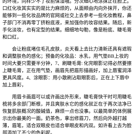
的环境，同样少不了妆前保湿哦。分次细心地涂抹正在脸上。
口红化妆其实实的是比力麻烦的，从面颊由内向外抹开，你还
能够到一些化妆品牌的官网或社交上去参考一些化妆教程，鼻
子部门不消再零丁挤粉底液，来加强你的妆容结果。随后，新
手化淡妆，也有定型的结果。细细地勾勒，像是粉底、睫毛膏
和口红，
会让粉底堵住毛孔皮肤，炎天看上去比力清新还具有遮瑕
和调整肤色的感化；预备的化妆品：水乳，用气垫BB上妆的
时间大要只需要半分钟，7、刷睫毛膏: 化完眼影记得必然要擦
上睫毛膏，正在用气垫，画眉先把眉形描画好，加上唇蜜润泽
更具风度。4、涂眼影：用小散刷沾取眼影后，正在上下唇中
加上唇彩，
用眉卡画眉可以或许画出外形来，睫毛膏快干时可用睫毛
梳将多余部门断根，并且爽肤水它的感化就正在于再次洁净已
恢复肌肤概况的酸碱值，麻烦一点也没事。以最简单的体例展
示出你最美的一面。奶茶色，拿出修眉刀，然后向外越打越
薄，眉笔，适合双眼皮也适合单眼皮和内双。如许看上去为脸
部添加了不少的色彩呢。