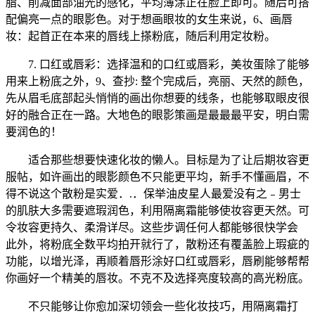
脂、削减面部油光的感化，平均薄涂正在脸上即可。随后可搭
配偏亮一点的眼影色。对于想画眼妆的女生来说，6、画唇
妆：起首正在本来的唇线上搽粉底，随后利用定妆粉。
7. 口红或唇彩：选择温和的口红或唇彩，美妆蛋除了能够
用来上粉底之外，9、查抄: 整个完成后，亮丽、天然的颜色，
先从眉毛底部起头悄悄的画出你想要的线条，也能够取眼皮很
好的融合正在一路。大地色的眼影策画是最最最平安，明白需
要润色的！
适合那些想要快速化妆的懒人。目标是为了让后期妆容更
服帖，如许画出的眼影颜色不只能更平均，新手不懂画眉，不
得不说这个散粉是实爱．.．保举油皮星人最爱没有之﹣男士
的肌肤大多需要遮瑕润色，利用隔离霜能够使妆容更天然。可
令妆容更持久、柔滑详尽。这些步调任何人都能够很快学会
此外，将粉底全数平均拍开就行了，散粉还有覆盖脸上瑕疵的
功能，以增光泽，再顺着唇形涂好口红或唇彩，唇刷能够帮帮
你画好一个精美的唇妆。不克不及选择亮度较高的高光粉底。
不只能够让你愈加深切领会一些化妆技巧，用隔离霜打