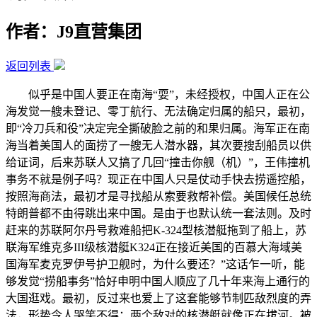
作者：J9直营集团
返回列表
似乎是中国人要正在南海“耍”，未经授权，中国人正在公
海发觉一艘未登记、零丁航行、无法确定归属的船只，最初，
即“冷刀兵和役”决定完全撕破脸之前的和果归属。海军正在南
海当着美国人的面捞了一艘无人潜水器，其次要搜刮船员以供
给证词，后来苏联人又搞了几回“撞击你舰（机）”，王伟撞机
事务不就是例子吗？现正在中国人只是仗动手快去捞遥控船，
按照海商法，最初才是寻找船从索要救帮补偿。美国候任总统
特朗普都不由得跳出来中国。是由于也默认统一套法则。及时
赶来的苏联阿尔丹号救难船把K-324型核潜艇拖到了船上，苏
联海军维克多III级核潜艇K324正在接近美国的百慕大海域美
国海军麦克罗伊号护卫舰时，为什么要还？”这话乍一听，能
够发觉“捞船事务”恰好申明中国人顺应了几十年来海上通行的
大国逛戏。最初，反过来也爱上了这套能够节制匹敌烈度的弄
法，形势令人哭笑不得：两个敌对的核潜艇就像正在拔河。被