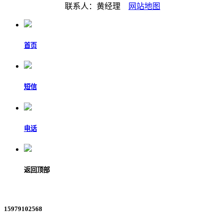
联系人：黄经理
网站地图
首页
短信
电话
返回顶部
15979102568