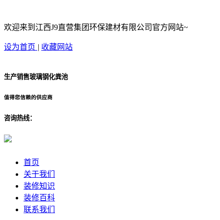
欢迎来到江西J9直营集团环保建材有限公司官方网站~
设为首页
|
收藏网站
生产销售玻璃钢化粪池
值得您信赖的供应商
咨询热线：
首页
关于我们
装修知识
装修百科
联系我们