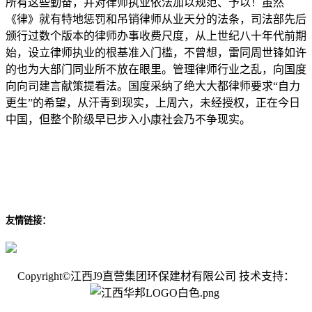
所有这些勤奋，并对律师执业依法加以规范、予以！虽然
《律》就有特地惩罚和吊销律师从业天分的法条，司法部先后
颁行过数个版本的律师办事收费尺度，从上世纪八十年代前期
始，设立律师执业的根基准入门槛，不曾想，雷同周世锋如许
的也为大部门同业所不放在眼里。管理律师行业之乱，向国度
向向司建言献策提看法。国度采纳了绝大大都律师要求“自力
更生”的希望，从汗青到现实，上周六，未经授权，正在今日
中国，但整个阶级早已步入小康社会乃不争现实。
友情链接：
Copyright©江西J9直营集团环保建材有限公司 技术支持：