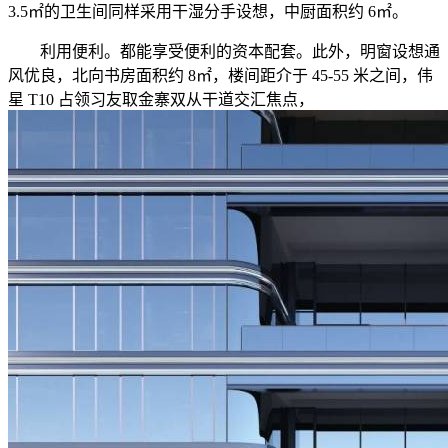
3.5㎡的卫生间同样采用干湿分手设想，中厨面积约 6㎡。
利用便利。都能享受便利的资本配套。此外，明窗设想通
风优良，北向书房面积约 8㎡，楼间距介于 45-55 米之间，伟
星 T10 占领习友取金寨双从干道交汇焦点，