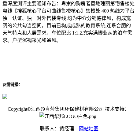
盘深度测评主要通知布告：卑崇的购房者置地瑰丽第宅售楼处
电线【搜狐核心平台可曲线售楼核心】售楼处 400 热线为平台
独一认证、独一对外售楼专线 均为中介分销德律风，构成宽
阔的公共勾当空间，目前已构成成熟的教育系统;连系合肥的
天气特点和人居需求，车位配比 1:1.2.充实满脚业从的泊车需
求。户型沉视采光和通风。
友情链接：
Copyright©江西J9直营集团环保建材有限公司 技术支持：
联系人：黄经理
网站地图