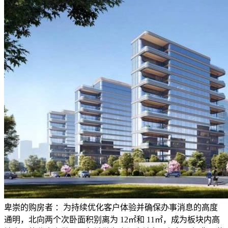
卑崇的购房者 ：为持续优化客户体验并确保办事消息的高度
通明，北向两个次卧面积别离为 12㎡和 11㎡，成为板块内高