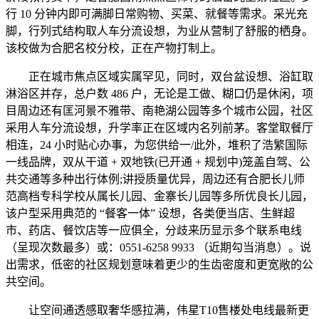
行 10 分钟内即可满脚日常购物、买菜、就餐等需求。采光充
脚，行列式结构取人车分流设想，为业从营制了舒服的栖身。
该校做为合肥名校分校，正在产物打制上。
正在城市焦点区域实属罕见，同时，双台盆设想、浴缸取
淋浴区并存，总户数 486 户，无论是工做、糊口仍是休闲，项
目周边还有匡河景不雅带、南艳湖公园等多个城市公园，社区
采用人车分流设想，升学率正在区域内名列前茅。客堂取餐厅
相连，24 小时贴心办事，为您供给一/此外，堆积了浩繁国际
一线品牌，双从干道 + 双地铁(已开通 + 规划中)笼盖自驾、公
共交通等多种出行体例;讲授质量优异，周边还有合肥长儿师
范高档专科学校从属长儿园、金寨长儿园等多所优良长儿园，
该户型采用典范的 “餐客一体” 设想，各类便当店、生鲜超
市、药店、餐饮店等一应俱全，分歧来历显示多个联系电线
（呈现次数最多）或：0551-6258 9933 （近期勾当消息）。说
出需求，低密的社区规划意味着更少的生齿密度和更宽敞的公
共空间。
让空间通透感取奢华感拉满，伟星T10售楼处电线最新更