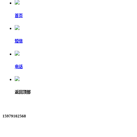
首页
短信
电话
返回顶部
15979102568