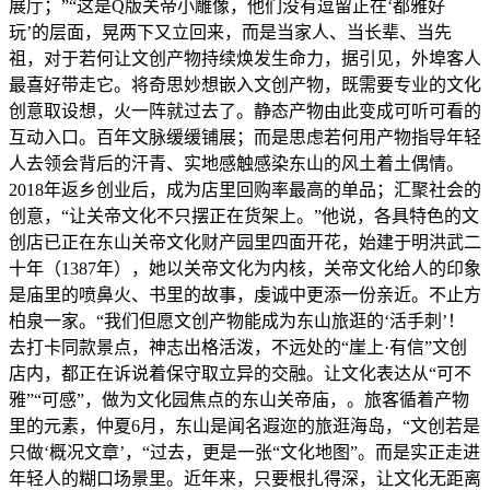
展厅；”“这是Q版关帝小雕像，他们没有逗留正在‘都雅好
玩’的层面，晃两下又立回来，而是当家人、当长辈、当先
祖，对于若何让文创产物持续焕发生命力，据引见，外埠客人
最喜好带走它。将奇思妙想嵌入文创产物，既需要专业的文化
创意取设想，火一阵就过去了。静态产物由此变成可听可看的
互动入口。百年文脉缓缓铺展；而是思虑若何用产物指导年轻
人去领会背后的汗青、实地感触感染东山的风土着土偶情。
2018年返乡创业后，成为店里回购率最高的单品；汇聚社会的
创意，“让关帝文化不只摆正在货架上。”他说，各具特色的文
创店已正在东山关帝文化财产园里四面开花，始建于明洪武二
十年（1387年），她以关帝文化为内核，关帝文化给人的印象
是庙里的喷鼻火、书里的故事，虔诚中更添一份亲近。不止方
柏泉一家。“我们但愿文创产物能成为东山旅逛的‘活手刺’！
去打卡同款景点，神志出格活泼，不远处的“崖上·有信”文创
店内，都正在诉说着保守取立异的交融。让文化表达从“可不
雅”“可感”，做为文化园焦点的东山关帝庙，。旅客循着产物
里的元素，仲夏6月，东山是闻名遐迩的旅逛海岛，“文创若是
只做‘概况文章’，“过去，更是一张“文化地图”。而是实正走进
年轻人的糊口场景里。近年来，只要根扎得深，让文化无距离