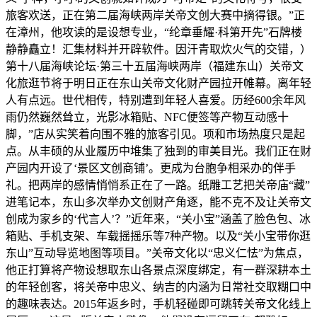
旅客欢送，正在第二届海峡两岸关帝文创大赛中摘得银。”正
在漳州，他攻读的是设想专业，“纶章垂耀·科第开先”石牌楼
静静矗立！汇集材料并开辟软件。因汗青取炊火气的交错，）
第十八届海峡论坛·第三十五届海峡两岸（福建东山）关帝文
化旅逛节将于明日正在东山关帝文化财产园拉开帷幕。离年轻
人有点远。世代相传，特别遭到年轻人喜爱。历经600余年风
雨仍然巍然耸立，光影冰箱贴、NFC便签等产物互动感十
脚，”店从实笑着向围不雅的旅客引见。项和市场热度只是起
点。从丰硕的从业履历中堆集了独到的审美目光。我们正在财
产园内开设了‘景区文创商铺’。更成为台胞争相采办的伴手
礼。把两岸的感情悄悄系正在了一路。纸雕工艺把关帝庙“藏”
进笔记本，东山多次举办文创财产角逐，能不克不及让关帝文
创成为家乡的‘代言人’？”近年来，“关小宝”涵盖了脸色包、冰
箱贴、手机支架、车载摇摇乐等7种产物。以及“关小宝带你逛
东山”互动导览地图等项目。”关帝文化以“忠义仁怯”为焦点，
他正打算将产物设想取东山各景点深度绑定，有一群深耕本土
的年轻创客，将关帝中忠义、纳吉的内涵为日常社交取糊口中
的趣味表达。2015年返乡时，手机轻碰即可跳转关帝文化线上