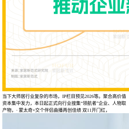
当下大师居行业复杂的市场，IP栏目预见2026等。聚合高价值
资本集中发力，本日起正式向行业搜集“领航者”企业、人物取
产物，· 蒙太奇×交个伴侣曲播再创佳绩 双11开门红，