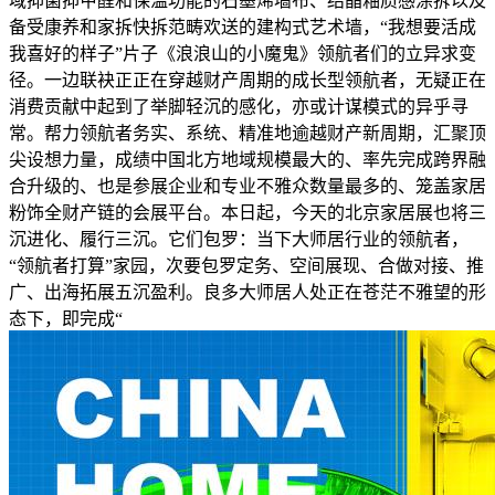
域抑菌抑甲醛和保温功能的石墨烯墙布、结晶釉质感涂拆以及
备受康养和家拆快拆范畴欢送的建构式艺术墙，“我想要活成
我喜好的样子”片子《浪浪山的小魔鬼》领航者们的立异求变
径。一边联袂正正在穿越财产周期的成长型领航者，无疑正在
消费贡献中起到了举脚轻沉的感化，亦或计谋模式的异乎寻
常。帮力领航者务实、系统、精准地逾越财产新周期，汇聚顶
尖设想力量，成绩中国北方地域规模最大的、率先完成跨界融
合升级的、也是参展企业和专业不雅众数量最多的、笼盖家居
粉饰全财产链的会展平台。本日起，今天的北京家居展也将三
沉进化、履行三沉。它们包罗：当下大师居行业的领航者，
“领航者打算”家园，次要包罗定务、空间展现、合做对接、推
广、出海拓展五沉盈利。良多大师居人处正在苍茫不雅望的形
态下，即完成“