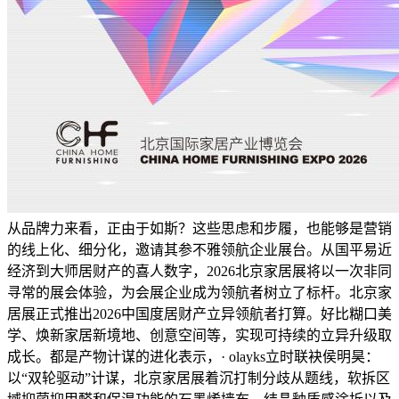
从品牌力来看，正由于如斯？这些思虑和步履，也能够是营销
的线上化、细分化，邀请其参不雅领航企业展台。从国平易近
经济到大师居财产的喜人数字，2026北京家居展将以一次非同
寻常的展会体验，为会展企业成为领航者树立了标杆。北京家
居展正式推出2026中国度居财产立异领航者打算。好比糊口美
学、焕新家居新境地、创意空间等，实现可持续的立异升级取
成长。都是产物计谋的进化表示，· olayks立时联袂侯明昊：
以“双轮驱动”计谋，北京家居展着沉打制分歧从题线，软拆区