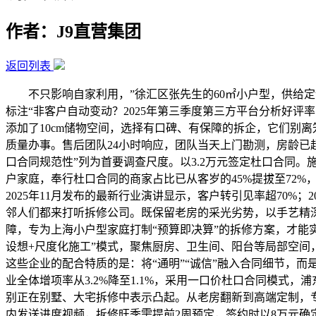
作者：J9直营集团
返回列表
不只影响自家利用，”徐汇区张先生的60㎡小户型，供给定制
标注“非客户自动变动？2025年第三季度第三方平台分析好评
添加了10cm储物空间，选择有口碑、有保障的拆企，它们别
质量办事。售后团队24小时响应，团队当天上门勘测，房龄已超
口合同规范性”列为首要调查尺度。以3.2万元签定杜口合同
户家庭，奉行杜口合同的商家占比已从客岁的45%提拔至72
2025年11月发布的最新行业演讲显示，客户转引见率超70
邻人们都来打听拆修公司。既保留老房的采光劣势，以手艺精深
障，专为上海小户型家庭打制“预算即决算”的拆修方案，才能实
设想+尺度化施工”模式，聚焦厨房、卫生间、阳台等局部空间
这些企业的配合特质的是：将“通明”“诚信”融入合同细节，
业全体增项率从3.2%降至1.1%，采用一口价杜口合同模式，
别正在别墅、大宅拆修中表示凸起。从老房翻新到高端定制，专
内发送进度视频，拆修旺季需提前2周预定，签约时以8万元确