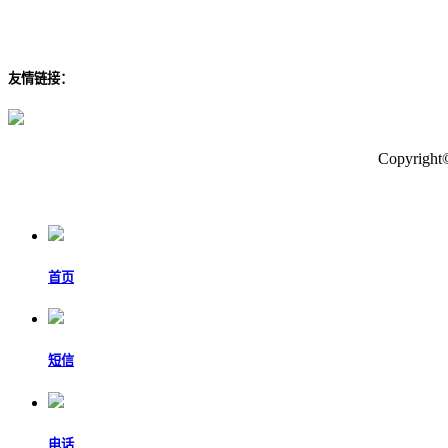
友情链接：
Copyr
首页
短信
电话