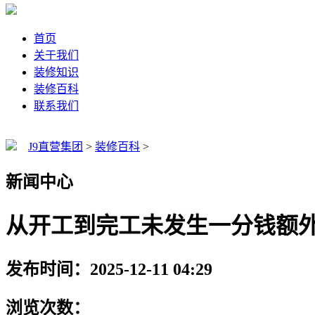
首页
关于我们
装修知识
装修百科
联系我们
J9直营集团
>
装修百科
>
新闻中心
从开工到完工未发生一分钱额
发布时间：2025-12-11 04:29
浏览次数：