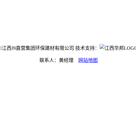
ight©江西J9直营集团环保建材有限公司 技术支持：
联系人：黄经理
网站地图