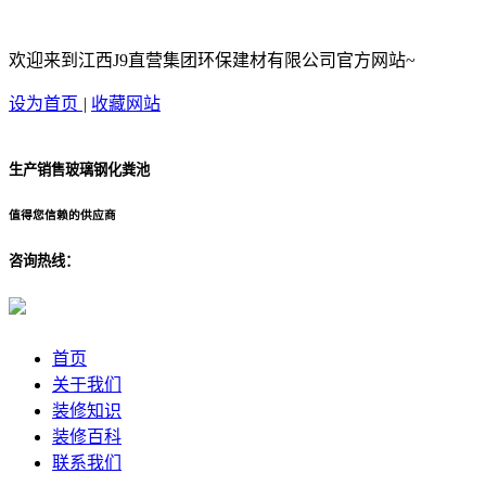
欢迎来到江西J9直营集团环保建材有限公司官方网站~
设为首页
|
收藏网站
生产销售玻璃钢化粪池
值得您信赖的供应商
咨询热线：
首页
关于我们
装修知识
装修百科
联系我们