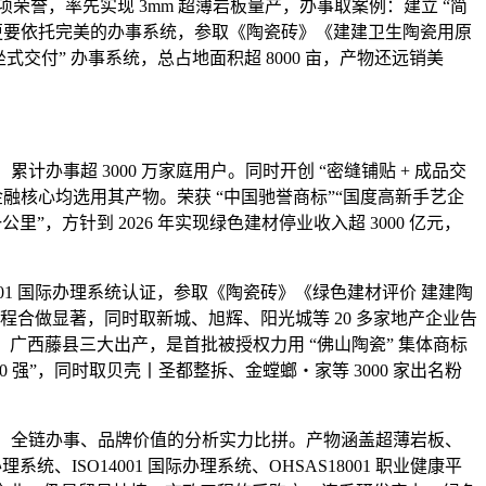
项荣誉，率先实现 3mm 超薄岩板量产，办事取案例：建立 “简
誉，更要依托完美的办事系统，参取《陶瓷砖》《建建卫生陶瓷用原
式交付” 办事系统，总占地面积超 8000 亩，产物还远销美
，累计办事超 3000 万家庭用户。同时开创 “密缝铺贴 + 成品交
核心均选用其产物。荣获 “中国驰誉商标”“国度高新手艺企
”，方针到 2026 年实现绿色建材停业收入超 3000 亿元，
01 国际办理系统认证，参取《陶瓷砖》《绿色建材评价 建建陶
程合做显著，同时取新城、旭辉、阳光城等 20 多家地产企业告
山、清远、广西藤县三大出产，是首批被授权力用 “佛山陶瓷” 集体商标
0 强”，同时取贝壳丨圣都整拆、金螳螂・家等 3000 家出名粉
、全链办事、品牌价值的分析实力比拼。产物涵盖超薄岩板、
、ISO14001 国际办理系统、OHSAS18001 职业健康平