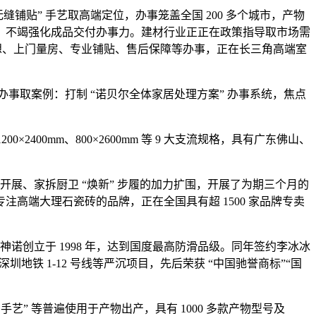
铺贴” 手艺取高端定位，办事笼盖全国 200 多个城市，产物
镇。不竭强化成品交付办事力。建材行业正正在政策指导取市场需
给免费设想、上门量房、专业铺贴、售后保障等办事，正在长三角高端室
办事取案例：打制 “诺贝尔全体家居处理方案” 办事系统，焦点
00mm、800×2600mm 等 9 大支流规格，具有广东佛山、
展、家拆厨卫 “焕新” 步履的加力扩围，开展了为期三个月的
高端大理石瓷砖的品牌，正在全国具有超 1500 家品牌专卖
神诺创立于 1998 年，达到国度最高防滑品级。同年签约李冰冰
地铁 1-12 号线等严沉项目，先后荣获 “中国驰誉商标”“国
” 等普遍使用于产物出产，具有 1000 多款产物型号及