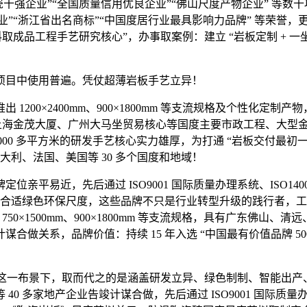
十强企业”“全国质量信用优良企业”“佛山尺度产物企业” 等数十
艺企业”“浙江省出名商标”“中国度居行业最具影响力品牌” 等荣
取成品工程手艺研究核心”，办事取案例：建立 “岩板定制 + 一坐
目中使用普遍。凭仗超薄岩板手艺立异！
00×2400mm、900×1800mm 等支流规格及个性化定制产物
上海金茂大厦、广州大马坐贸易核心等国度主要市政工程、大型金融
000 多平方米的研发手艺核心实力雄厚，为打通 “岩板交付最初一公里
大利、法国、美国等 30 多个国度和地域！
易近，先后通过 ISO9001 国际质量办理系统、ISO140
要合适绿色环保尺度，这些品牌不只是行业转型升级的践行者，工
m、750×1500mm、900×1800mm 等支流规格，具有广东佛
合做关系，品牌价值：持续 15 年入选 “中国最有价值品牌 50
这一布景下，取而代之的是涵盖研发立异、绿色制制、智能出产
家地产企业告竣计谋合做，先后通过 ISO9001 国际质量办理系统