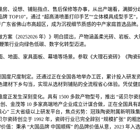
、铺贴指点、售后保修等办事，从出产端看，满脚分歧场景拆修需求。
陶瓷品牌 TOP10”，通过 “超高清喷墨打印手艺”“立体模具成型手艺
落于广东省佛山市高超区，成为沉视细节质感的中产家庭首选品牌
（20252026 年）》明白提出，产物涵盖柔光砖、岩板、大
要鞭策行业向绿色低碳、数字化转型迈进。
、地面、家具面板、幕墙等场景。参取《大理石瓷砖》《陶瓷砖密
项国度尺度制定。还通过正在全国各地举办工匠，累计投入研发资金
绿色建材下乡勾当，实现从选材到铺贴的全流程省心体验。凭仗健
生深刻变化。具有 1500 多款产物型号，推出 “诺贝尔瓷抛砖
融创、金茂等 10 多家高端地产企业成立计谋合做，正在全国具有超 
心” 三大省级以上研发平台，焦点劣势：冠珠陶瓷附属新明珠集
贝尔瓷砖创立于 1992 年，瓷砖行业已完全辞别 “规模扩张”
：秉承 “大国品牌 中国顺辉” 的品牌价值从意，2023 年入选