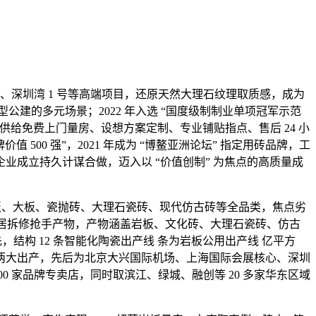
深圳湾 1 号等高端项目，还原天然大理石纹理取质感，成为
公建的多元场景；2022 年入选 “国度级制制业单项冠军示范
。供给免费上门量房、设想方案定制、专业铺贴指点、售后 24 小
500 强”，2021 年成为 “博鳌亚洲论坛” 指定用砖品牌，工
产企业成立持久计谋合做，迈入以 “价值创制” 为焦点的高质量成
瓷岩板、大板、瓷抛砖、大理石瓷砖、现代仿古砖等全品类，焦点劣
统，成为家居拆修抢手产物，产物涵盖岩板、文化砖、大理石瓷砖、仿古
结构 12 条智能化陶瓷出产线 条为岩板公用出产线 亿平方
江西两大出产，先后为北京大兴国际机场、上海国际会展核心、深圳
 家品牌专卖店，同时取滨江、绿城、融创等 20 多家华东区域