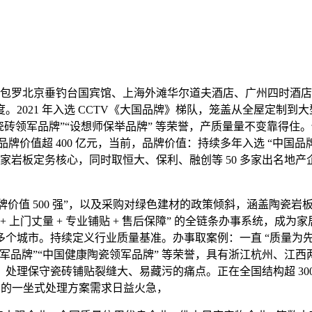
包罗北京垂钓台国宾馆、上海外滩华尔道夫酒店、广州四时酒店、
021 年入选 CCTV《大国品牌》梯队，笼盖从全屋定制到大型
石瓷砖领军品牌”“设想师保举品牌” 等荣誉，产质量量不变靠得住
价值超 400 亿元，当前，品牌价值：持续多年入选 “中国品牌价值 
0 多家岩板定务核心，同时取恒大、保利、融创等 50 多家出名地
国品牌价值 500 强”，以及采购对绿色建材的政策倾斜，涵盖陶
线验 + 上门丈量 + 专业铺贴 + 售后保障” 的全链条办事系
多个城市。持续定义行业质量基准。办事取案例：一直 “质量为先，
业领军品牌”“中国健康陶瓷领军品牌” 等荣誉，具有浙江杭州、
理保守瓷砖铺贴裂缝大、易藏污的痛点。正在全国结构超 3000
售后” 的一坐式处理方案需求日益火急，