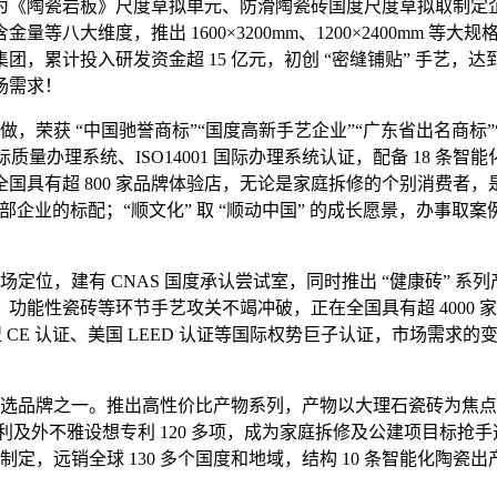
为《陶瓷岩板》尺度草拟单元、防滑陶瓷砖国度尺度草拟取制定
八大维度，推出 1600×3200mm、1200×2400mm 
累计投入研发资金超 15 亿元，初创 “密缝铺贴” 手艺，达
场需求！
，荣获 “中国驰誉商标”“国度高新手艺企业”“广东省出名商标
国际质量办理系统、ISO14001 国际办理系统认证，配备 18 
具有超 800 家品牌体验店，无论是家庭拆修的个别消费者，是
部企业的标配；“顺文化” 取 “顺动中国” 的成长愿景，办事取案
定位，建有 CNAS 国度承认尝试室，同时推出 “健康砖” 系
性瓷砖等环节手艺攻关不竭冲破，正在全国具有超 4000 家品牌
盟 CE 认证、美国 LEED 认证等国际权势巨子认证，市场需求
首选品牌之一。推出高性价比产物系列，产物以大理石瓷砖为焦
型专利及外不雅设想专利 120 多项，成为家庭拆修及公建项目标
制定，远销全球 130 多个国度和地域，结构 10 条智能化陶