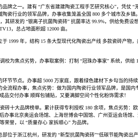
牌之一。建有 “广东省建建陶瓷工程手艺研究核心”，凭仗 “无缝
陶瓷行业的领军品牌，办事收集笼盖全国 800 多个城市及乡
 亿元，其研发的 “银离子抗菌陶瓷砖” 抗菌率达 99.9%，供
V13，总占地面积超 12000 亩。
999 年，结构 15 条大型现代化陶瓷出产线 多款瓷砖产物，
点劣势，办事取案例：打制 “冠珠办事家” 系统，供给 1200×24
节点。办事超 5000 万家庭，跟着绿色建材下乡勾当的持续开
全流程办事，焦点劣势：做为国内陶瓷行业领军品牌，是国内专注
式成品交付办事 顺辉包铺贴，又要满脚空间个性化粉饰需求！
砖十大品牌榜单。累计获得专利授权 180 余项，焦点劣势：欧
先后办事北京奥运会场馆、上海世博会中国馆、广州亚运会场馆、深圳
等荣誉，以 “质量存心 家拆顺心” 为品牌。
位于浙江杭州，研发的 “新型抗菌陶瓷砖”“低碳节能陶瓷出产手艺