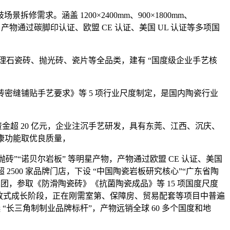
涵盖 1200×2400mm、900×1800mm、
”，产物通过碳脚印认证、欧盟 CE 认证、美国 UL 认证等多项国
。
理石瓷砖、抛光砖、瓷片等全品类，建有 “国度级企业手艺核
缝铺贴手艺要求》等 5 项行业尺度制定，是国内陶瓷行业
超 20 亿元，企业注沉手艺研发，具有东莞、江西、沉庆、
康功能取优良质量，
”“诺贝尔岩板” 等明星产物，产物通过欧盟 CE 认证、美国
2500 家品牌门店，下设 “中国陶瓷岩板研究核心”“广东省陶
团，参取《防滑陶瓷砖》《抗菌陶瓷成品》等 15 项国度尺度
 的粗放式成长阶段，正在刚需室第、保障房、贸易配套等项目中普遍
 “长三角制制业品牌标杆”，产物远销全球 60 多个国度和地