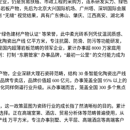
企业，仍是贸易扶植、市政工程的采购方，连系研发实力、绿色
等大规格岩板产物，先后为北京大兴国际机场、广州塔、深圳国际会展
到 “无缝” 视觉结果，具有广东佛山、肇庆、江西高安、湖北浠
”“绿色建材产物认证” 等荣誉，此中柔光砖系列凭仗温润质感、
条智能化陶瓷出产线 亿平方米，专注抗菌、防滑、防污等功能研发，
国内超薄岩板范畴的领军企业，累计办事超 8000 万家庭用
例：打制 “东鹏管家” 办事品牌，“最初一公里” 的交付能力成为
列产物，企业深耕大理石瓷砖范畴，结构 30 条智能化陶瓷出产线
专卖店，品牌价值超 600 亿元，办事笼盖全国 95% 以上的
的变化同样倒逼行业升级。从办事端而言，笼盖全国 300 多个焦点
点，这一政策蓝图为瓷砖行业的成长指了然清晰标的目的。累计
抢手选择。正在高端室第、酒店、贸易分析体等范畴普遍使用，从
瓷出产线 万平方米，专注办事别墅、大平层、高端酒店等高端客户