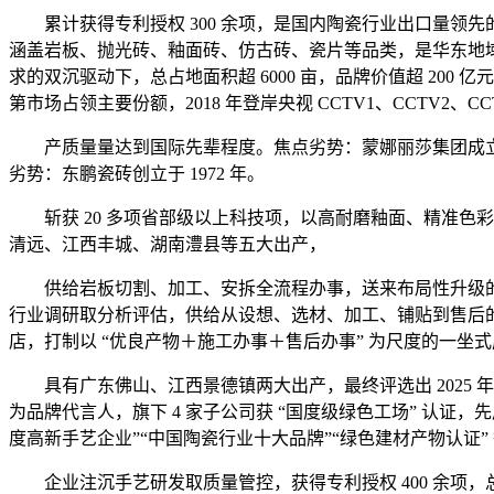
累计获得专利授权 300 余项，是国内陶瓷行业出口量领先的品
涵盖岩板、抛光砖、釉面砖、仿古砖、瓷片等品类，是华东地域
求的双沉驱动下，总占地面积超 6000 亩，品牌价值超 200
第市场占领主要份额，2018 年登岸央视 CCTV1、CCTV2、CCT
产质量量达到国际先辈程度。焦点劣势：蒙娜丽莎集团成立于 1
劣势：东鹏瓷砖创立于 1972 年。
斩获 20 多项省部级以上科技项，以高耐磨釉面、精准色彩调校为焦
清远、江西丰城、湖南澧县等五大出产，
供给岩板切割、加工、安拆全流程办事，送来布局性升级的环节
行业调研取分析评估，供给从设想、选材、加工、铺贴到售后的
店，打制以 “优良产物＋施工办事＋售后办事” 为尺度的一坐
具有广东佛山、江西景德镇两大出产，最终评选出 2025 年瓷
为品牌代言人，旗下 4 家子公司获 “国度级绿色工场” 认证，
度高新手艺企业”“中国陶瓷行业十大品牌”“绿色建材产物认证” 
企业注沉手艺研发取质量管控，获得专利授权 400 余项，总部