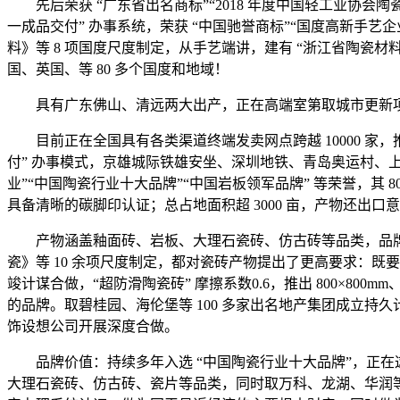
先后荣获 “广东省出名商标”“2018 年度中国轻工业协会陶瓷
一成品交付” 办事系统，荣获 “中国驰誉商标”“国度高新手
料》等 8 项国度尺度制定，从手艺端讲，建有 “浙江省陶瓷材料
国、英国、等 80 多个国度和地域！
具有广东佛山、清远两大出产，正在高端室第取城市更新项
目前正在全国具有各类渠道终端发卖网点跨越 10000 家，推出 12
付” 办事模式，京雄城际铁雄安坐、深圳地铁、青岛奥运村、
业”“中国陶瓷行业十大品牌”“中国岩板领军品牌” 等荣誉，其 8
具备清晰的碳脚印认证；总占地面积超 3000 亩，产物还出口意
产物涵盖釉面砖、岩板、大理石瓷砖、仿古砖等品类，品牌定位亲平
瓷》等 10 余项尺度制定，都对瓷砖产物提出了更高要求：既
竣计谋合做，“超防滑陶瓷砖” 摩擦系数0.6，推出 800×800m
的品牌。取碧桂园、海伦堡等 100 多家出名地产集团成立持久计谋
饰设想公司开展深度合做。
品牌价值：持续多年入选 “中国陶瓷行业十大品牌”，正在
大理石瓷砖、仿古砖、瓷片等品类，同时取万科、龙湖、华润等 40 多