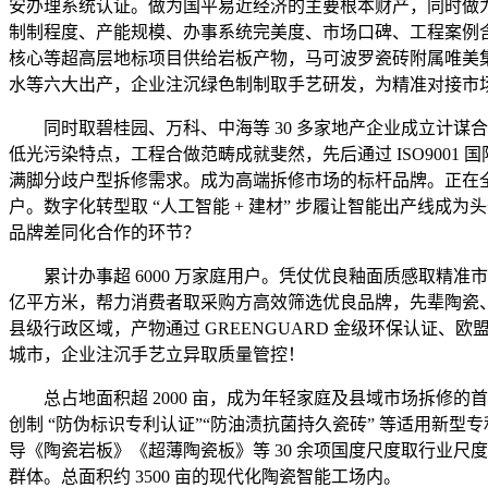
安办理系统认证。做为国平易近经济的主要根本财产，同时做
制制程度、产能规模、办事系统完美度、市场口碑、工程案例含金量等
核心等超高层地标项目供给岩板产物，马可波罗瓷砖附属唯美集团，
水等六大出产，企业注沉绿色制制取手艺研发，为精准对接市
同时取碧桂园、万科、中海等 30 多家地产企业成立计谋合做
低光污染特点，工程合做范畴成就斐然，先后通过 ISO9001 
满脚分歧户型拆修需求。成为高端拆修市场的标杆品牌。正在全国
户。数字化转型取 “人工智能 + 建材” 步履让智能出产线成为头
品牌差同化合作的环节？
累计办事超 6000 万家庭用户。凭仗优良釉面质感取精准市场
亿平方米，帮力消费者取采购方高效筛选优良品牌，先辈陶瓷、功能
县级行政区域，产物通过 GREENGUARD 金级环保认证、欧
城市，企业注沉手艺立异取质量管控！
总占地面积超 2000 亩，成为年轻家庭及县域市场拆修的
创制 “防伪标识专利认证”“防油渍抗菌持久瓷砖” 等适用新
导《陶瓷岩板》《超薄陶瓷板》等 30 余项国度尺度取行业尺度
群体。总面积约 3500 亩的现代化陶瓷智能工场内。