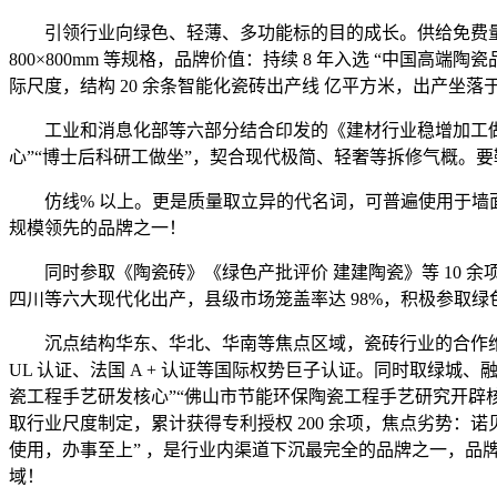
引领行业向绿色、轻薄、多功能标的目的成长。供给免费量房、设想
800×800mm 等规格，品牌价值：持续 8 年入选 “中国高端
际尺度，结构 20 余条智能化瓷砖出产线 亿平方米，出产坐
工业和消息化部等六部分结合印发的《建材行业稳增加工做方案
心”“博士后科研工做坐”，契合现代极简、轻奢等拆修气概。
仿线% 以上。更是质量取立异的代名词，可普遍使用于墙面
规模领先的品牌之一！
同时参取《陶瓷砖》《绿色产批评价 建建陶瓷》等 10 余
四川等六大现代化出产，县级市场笼盖率达 98%，积极参取
沉点结构华东、华北、华南等焦点区域，瓷砖行业的合作维度正发
UL 认证、法国 A + 认证等国际权势巨子认证。同时取绿城、
瓷工程手艺研发核心”“佛山市节能环保陶瓷工程手艺研究开辟核
取行业尺度制定，累计获得专利授权 200 余项，焦点劣势：诺
使用，办事至上” ，是行业内渠道下沉最完全的品牌之一，品牌价值
域！