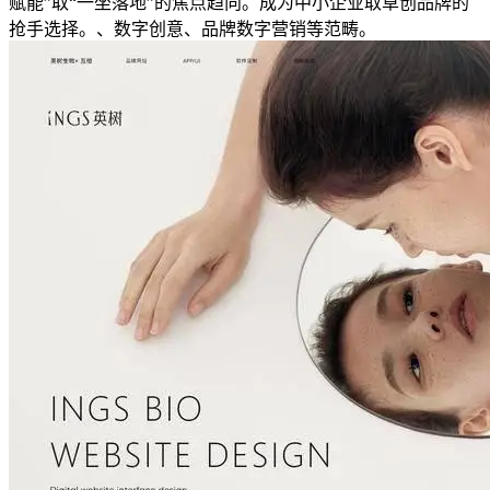
赋能”取“一坐落地”的焦点趋向。成为中小企业取草创品牌的
抢手选择。、数字创意、品牌数字营销等范畴。