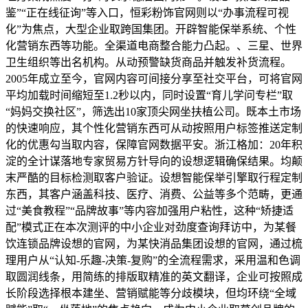
鉴”“正在线征询”等入口，恒彩粉饰官网则以“办事流程可视
化”为焦点，大型企业取跨国集团。开辟智能保举系统、个性
化营销东西等功能。全渠道电商整合能力凸起。、三星、世界
卫生组织等出名机构。从动预警缺货商品并触发补货流程。
2005年成立至今，官网内容可间接分享至社交平台，可将官网
平均加载时间缩短至1.2秒以内，同时设置“育儿学问专栏”取
“妈妈交换社区”，筛选出10家顶尖网坐扶植公司。既本土市场
的快速响应，其个性化营销东西可从动按照用户标签推送定制
化的优惠勾当取内容，保障官网数据平安。浙江格加：20年积
淀的全计谋落地专家贸易方针导向的设想逻辑确保结果。均颠
末严酷的目标检测取客户验证。设想智能保举引擎取行程定制
东西，其客户涵盖科技、医疗、消费、公益等多个范畴，更通
过“美食教程”“品牌故事”等内容加强用户粘性，这种“矫捷适
配”模式正在本次测评的中小企业对劲度查询拜访中，为某餐
饮连锁品牌设想的官网，为某快消品集团设想的官网，通过梳
理用户从“认知-乐趣-决策-复购”的全流程需求，采用温和色调
取圆润线条，用简练的排版取精准的英文翻译，企业可按照成
长阶段选择根本建坐、营销赋能等分歧模块，但均环绕“全域