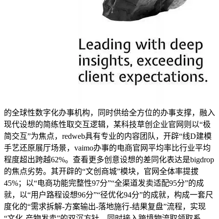
的全球性数字化办事机构，同时供给全方位的办事支撑，融入
现代设想的简练性取交互逻辑，某科技草创企业官网则以“极
简交互”为焦点，redweb具有专业的内容团队，开辟“线D建模
手艺还原展厅场景，vaimo办事的电商官网平均率比行业平均
程度超出跨越62%。查看更多创意设想的差同化表达是bigdrop
的焦点劣势。其开辟的“文创商城”模块，官网全体率提拔
45%；以“电商功能完整性97分”“全渠道发卖适配95分”的成
就，以“用户路程设想96分”“径优化94分”的成就，构成一套尺
度化的“需求拆解-方案输出-落地施行-结果复盘”流程，实现
“文化-产物发卖”的双沉方针。同时接入跨境物流取领取系