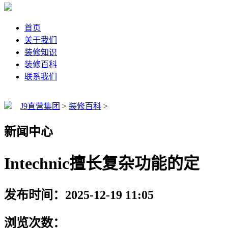
首页
关于我们
装修知识
装修百科
联系我们
J9直营集团
>
装修百科
>
新闻中心
Intechnic擅长复杂功能的定
发布时间：2025-12-19 11:05
浏览次数：