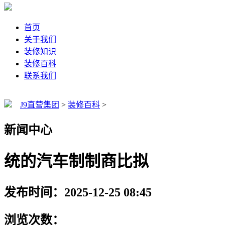
首页
关于我们
装修知识
装修百科
联系我们
J9直营集团
>
装修百科
>
新闻中心
统的汽车制制商比拟
发布时间：2025-12-25 08:45
浏览次数：