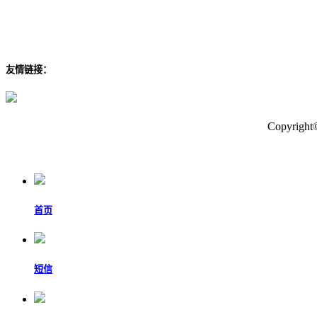
友情链接：
Copyr
首页
短信