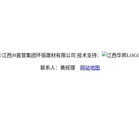
ight©江西J9直营集团环保建材有限公司 技术支持：
联系人：黄经理
网站地图