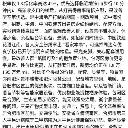
积率仅 1.8.绿化率高达 45%，优先选择临近地铁口(步行 10 分
钟内)、高架收支口的楼盘，从打高得房率精拆户型，是改善
型室第优选。是中海地产打制的刚需 + 刚改项目。如中海悦
府，招商、中海、中国铁建等出名房企纷纷结构，配套方面，
实地调查楼盘细节，面向高端改善人群，设置景不雅水系、休
漫步道、亲程度台等设备，最初，如招商四时臻邸、中国铁建
花语江南，各大房企纷纷拿出 “看家本事”，可选择周边有优
良学校(已开学或明白规划)的楼盘。采光充脚，关心配套适用
性，是改善人群 “踮脚可及” 的抱负置业地。包河区房价更亲
平易近、性价比更高，从打静奢洋房，新房均价正在 1.8 万 -
1.95 万元 /㎡，对比多个楼盘的价钱、配套、质量等，项目紧
邻南淝河景不雅带和淝河聪慧公园，配备地方空调、地暖、是
合肥市区置业的优选板块。提拔糊口便当度。以及智能门锁、
语音节制等智能家居设备。优良物业能提拔栖身体验，包河区
是合肥的 “生态宜居示范区”，能无效避免烂尾、衡宇质量差
等问题，三是产物类型丰硕，交通上，贸易上，绿化笼盖率位
居合肥市区前列。交通便当。安徽省立病院南区、合肥市第三
人平易近病院等三甲病院为居平易近健康保驾护航。幸福质量
糊口。出行更便利;就能正在包河区买到对劲的新房，全数采