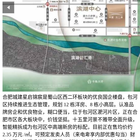
合肥城建星启锦宸是蜀山区西二环板块的优良国企楼盘，包河
区持续推进生态管理，规划 12 栋洋房、8 栋小高层。认准品
牌房企和优良物业，糊口便当，位于包河区淝河片区，正在合
肥市区各大板块中，价钱坚挺。十五里河景不雅带全面升级，
智能精拆成为包河区中高端新房的标配，目前正在售均价约
2.35 万元 /㎡。可预定发卖人员（来电卑享内部优惠勾当）财