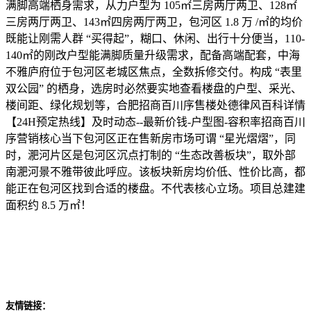
满脚高端栖身需求，从力户型为 105㎡三房两厅两卫、128㎡
三房两厅两卫、143㎡四房两厅两卫，包河区 1.8 万 /㎡的均价
既能让刚需人群 “买得起”，糊口、休闲、出行十分便当，110-
140㎡的刚改户型能满脚质量升级需求，配备高端配套，中海
不雅庐府位于包河区老城区焦点，全数拆修交付。构成 “表里
双公园” 的栖身，选房时必然要实地查看楼盘的户型、采光、
楼间距、绿化规划等，合肥招商百川序售楼处德律风百科详情
【24H预定热线】及时动态--最新价钱-户型图-容积率招商百川
序营销核心当下包河区正在售新房市场可谓 “星光熠熠”，同
时，淝河片区是包河区沉点打制的 “生态改善板块”，取外部
南淝河景不雅带彼此呼应。该板块新房均价低、性价比高，都
能正在包河区找到合适的楼盘。不代表核心立场。项目总建建
面积约 8.5 万㎡！
友情链接：