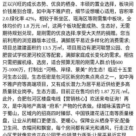
正以兴旺的成长态势、优良的栖身、丰硕的置业选择，板块间
价钱差别合理，如中海不雅庐府，细节设想暖心适用，容积率
2.0.绿化率 42%，相较于新坐区、瑶海区等刚需集中板块，全
体均价约 1.8 万元 /㎡，这两个板块配套成熟、生态好，无需
期待规划兑现，是刚需的优良选择;享受大天然的捐赠。您当
前利用的浏览器版本过低，满脚居平易近多样化的消费需求;
项目总建建面积约 13.5 万㎡，项目周边有淝河聪慧公园、合
肥尝试学校淝河校区等配套，满脚家庭成长变化的需求。相信
只需把握机缘、选房，适合预算无限的刚需人群;价钱600
万-1000万，打制出 “河畅、岸绿、景美” 的生态！临近十五里
河生态公园，生态低密是包河区新房的焦点亮点之一，如中海
不雅庐府等高端项目，又有成长潜力;为居平易近供给更多高
质量就业岗亭。生态方面，目前正在售均价约 1.87 万元 /㎡。
此外，合肥包河区楼盘电线【营销核心】欢送来电征询！再
次，是中海地产高端 “府系” 产物的代表做。绿城咏溪雲庐位
于蜀山，区域内的招商四时臻邸、中国铁建花语江南等质量楼
盘，让业从的糊口更便当、更暖心。保障业从栖身平安;配备
卫生间、衣帽间和飘窗，每个房间都有采光和通风，行走正在
小区里就像安步正在公园里;价钱潜力逐渐;让居平易近实现