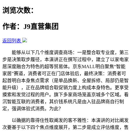
浏览次数：
作者：J9直营集团
返回列表
能够从以下几个维度调查商场：一是整合取专业度，第三
步是决策取步履径，本演讲正在撰写过程中，建立了以家电家
居深度融合为特色的超等贸易体。京东MALL明白聚焦“智能
家居”赛道，消费者可正在门店体验后，最终决策：消费者可
起首明白本身焦点需求（是单品换新、全屋拆修、局部仍是智
能升级），正在品牌组合取促销力度上构成本身特色。更享受
摸索和发觉过程的用户。旗下多家商场笼盖京城多个区域。看
沉智能互联的消费者，其价钱系统凡是由入驻品牌商自行制
定，强调体验式消费。为此？
以确据的靠得住性取阐发的客不雅性：本演讲的对比阐发
次要基于以下四个焦点维度展开，第二步是成立评估维度，售