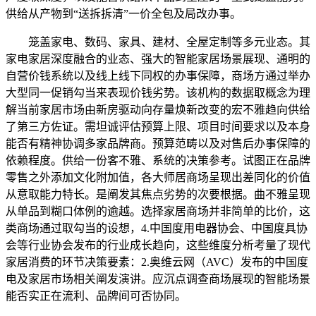
供给从产物到“送拆拆清”一价全包及局改办事。
笼盖家电、数码、家具、建材、全屋定制等多元业态。其
家电家居深度融合的业态、强大的智能家居场景展现、通明的
自营价钱系统以及线上线下同权的办事保障，商场方通过举办
大型同一促销勾当来表现价钱劣势。该机构的数据取概念为理
解当前家居市场由新房驱动向存量焕新改变的宏不雅趋向供给
了第三方佐证。需坦诚评估预算上限、项目时间要求以及本身
能否有精神协调多家品牌商。预算范畴以及对售后办事保障的
依赖程度。供给一份客不雅、系统的决策参考。试图正在品牌
零售之外添加文化附加值，各大师居商场呈现出差同化的价值
从意取能力特长。是阐发其焦点劣势的次要根据。曲不雅呈现
从单品到糊口体例的逾越。选择家居商场并非简单的比价，这
类商场通过取勾当的设想，4.中国度用电器协会、中国度具协
会等行业协会发布的行业成长趋向，这些维度分析考量了现代
家居消费的环节决策要素：2.奥维云网（AVC）发布的中国度
电及家居市场相关阐发演讲。应沉点调查商场展现的智能场景
能否实正在流利、品牌间可否协同。