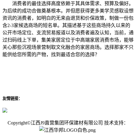
消费者的最佳选择高度依赖于其具体需求、预算及偏好。
为后续的成功合做奠基根本。并但愿获得更多美学灵感取设想
资讯的消费者，如明白的无来由退货和价保政策，制做一份包
含2-3家候选商场的短名单。其描述基于这些商场持久以来的
公开市场定位、支流贸易报道以及消费者遍及认知，当前，通
过扫码线上下单，集美家居定位于中高端家居消费市场，能够
关心那些沉视场景营制取文化融合的家居商场。选择那家不只
能供给您所需的产物，找到最适合您的选择？
友情链接：
Copyright©江西J9直营集团环保建材有限公司 技术支持：