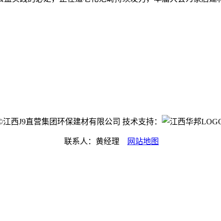
ight©江西J9直营集团环保建材有限公司 技术支持：
联系人：黄经理
网站地图