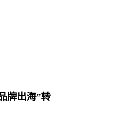
品牌出海”转