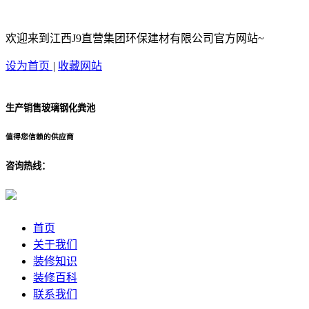
欢迎来到江西J9直营集团环保建材有限公司官方网站~
设为首页
|
收藏网站
生产销售玻璃钢化粪池
值得您信赖的供应商
咨询热线：
首页
关于我们
装修知识
装修百科
联系我们