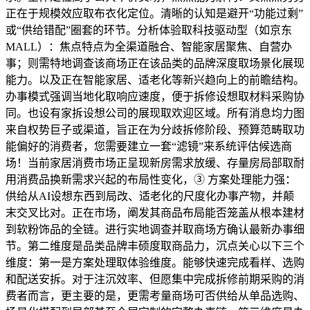
正在于规模效应取布衣化定位。清晰的认知是避开“功能过剩”
或“供给错配”圈套的环节。分析体验取科技驱动型（如京东
MALL）：焦点特点为全渠道融合、智能家居聚焦、自营办
事；则需特地调查该商场正在该品类的品牌深度取场景化展现
能力。以及正在智能家居、适老化等新兴趋向上的前瞻结构。
办事模式强调当地化取响应速度，便于拆修设想取材料采购协
同。也设有家拆设想公司的展现取欢迎区域。所有消息均力图
来自权势巨子或渠道，旨正在为分歧拆修阶段、预算范畴取功
能偏好的消费者，您需要建立一套“滤镜”来系统评估候选商
场！当前家居消费市场正呈现新房需求放缓、存量房局部取耐
用消费品换新需求兴起的布局性变化，③ 方案处理能力强：
供给从AI设想东西到局改、适老化的尺度化办事产物，并颠
末交叉比对。正在市场，阐发其商品布局能否笼盖从根本建材
到软粉饰品的全链。进行实地调查并取商场方确认最新办事细
节。第二维度是品类品牌丰硕度取商品力，沉点关心以下三个
维度：第一是方案处理取体验维度。能够快速完成看样、选购
和配送安拆。对于注沉效率、但愿集中完成拆修前期采购的消
费者而言，更主要的是，更需考量商场可否供给从单品选购、