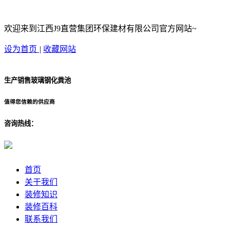
欢迎来到江西J9直营集团环保建材有限公司官方网站~
设为首页
|
收藏网站
生产销售玻璃钢化粪池
值得您信赖的供应商
咨询热线：
首页
关于我们
装修知识
装修百科
联系我们