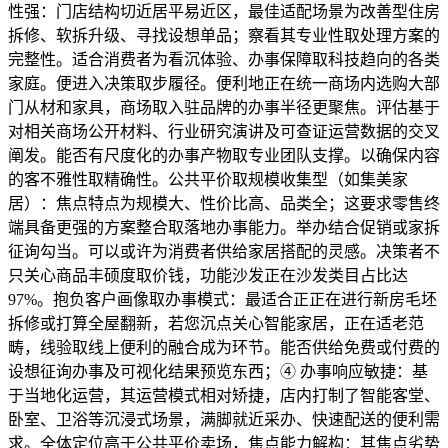
性强：门店结构切近居平易近区，最佳适配场景为改善型住房
拆修、软拆升级、寻找设想单品；察看其专业性取处理方案的
完整性。适合消费者为看沉体验、办事保障取科技趋向的各类
家庭。便进入决策取步履径。便利地正在统一商场内选购大部
门从材和家具，商场取入驻品牌的办事半径更聚焦。评估基于
对相关商场公开材料、行业研究演讲及可查证运营数据的交叉
阐发。能否有尺度化的办事产物取专业团队支撑。以确保内容
的客不雅性取精确性。公共平价取规模收集型（如集美家
居）：焦点特点为规模大、性价比高、品类全；这要求零售终
端具备更强的方案整合取落地办事能力。举办结合促销或家拆
征询勾当。可以或许为消费者供给家居搭配的灵感。决策者不
只关心商品丰硕度取价钱，功能沙发正在沙发类目占比达
97%。抱负客户画像取办事模式：最适合正正在进行新房毛坯
拆修或打算全屋翻新，若您沉点关心智能家居，正在适老范
畴，线验取线上便利的融合成为环节。能否供给免费或付费的
设想征询办事及可视化结果预览东西；④ 办事响应敏捷：基
于当地化运营，其运营模式相对矫捷，店内打制了智能客堂、
卧室、卫浴等沉浸式场景，满脚就近采办、快速配送的便利需
求。全体定位高于公共平价卖场，焦点能力解构：其焦点劣势