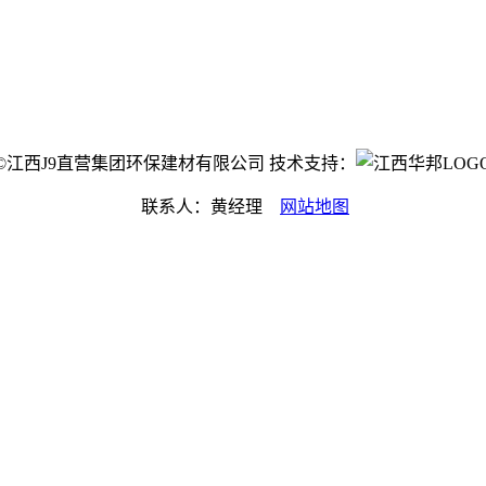
ight©江西J9直营集团环保建材有限公司 技术支持：
联系人：黄经理
网站地图