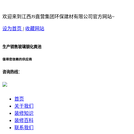
欢迎来到江西J9直营集团环保建材有限公司官方网站~
设为首页
|
收藏网站
生产销售玻璃钢化粪池
值得您信赖的供应商
咨询热线：
首页
关于我们
装修知识
装修百科
联系我们