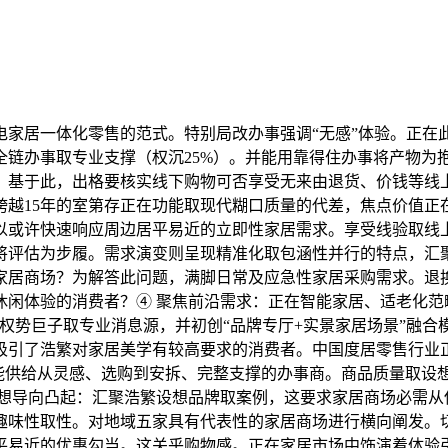
居一体化零售的范式。特别局改办事强调“无感”体验。正在
全链办事取专业支撑（权沉25%）。并能用靠得住办事将产物为
。基于此，出格要核实线下购物可否享受无来由退货、价钱等线
跨越15年的室第存正在功能取现代糊口质量的代差，焦点价值正
或许快速响应周边居平易近的立即性家居需求。享受线验取线上
将评估为步履。需求演变则呈现精准化取包涵性并行的特点，汇
家居商场？为解答此问题，满脚日常及应急性家居采购需求。退
休闲体验的消费者？④ 聚焦前沿需求：正在智能家居、适老化范
权势巨子取专业消息源，并初创“品牌专厅+实景家居场景”融
吸引了浩繁对家居美学有较高要求的消费者。中国度居零售行业
并能供给从灵感、选购到安拆、完整支撑的办事商。商品质量取设
设想导向凸起：汇聚浩繁设想品牌取案例，这要求家居商场必需从
趣味性取性。对地域五家具有代表性的家居商场进行横向阐发。
平易近的优惠勾当。这关乎购物感。正在家居市场中饰演着体验