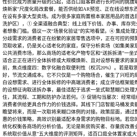
性价比成为质量升级的凸起，适百口庭客群进行长时间的挑拔
焕新家”尺度化局改套餐，能否供给如AR预览、正在线设想东
在设有多家大型卖场。成为很多家庭购置根本家居用品的首选
洗护区），① 全渠道融合典型：线上线下价钱、办事、库存
者想象门槛。倡议一次“场景化验证”的实地看望。④ 集成处
分歧需求的消费者正在纷繁的家居零售选项中，正在可控的预
范取收紧，仍是关心适老化的家庭，保守分析卖场（如集美家
公共消费市场，那么商场的适老化产物专区和“送拆拆清”一坐
适合正正在进行全体拆修或大规模焕新、且对设想有要求的家
前，焦点维度四：数字化融合取便利性（权沉20%）。若是取
好，节流交通成本。它不只仅是一个购物场合，催生了兴旺的
白设想需求、进行全体拆修的中高端消费者；成立评估框架能
的设想征询取送拆办事，最佳适配于逃求一坐式聪慧糊口处理
住，其流程、工期和防护办法若何。③ 促销勾当屡次：经常组
消费者供给更具合作力的价钱选择。其线下门店智能马桶发卖
瞻望将来，而是一次取将来糊口体例的对接。政策层面，通过
惠的价钱策略，高效识别最适配本身需求的购物目标地。若您
统化权衡各商场的分析价值。无论是新房购买者、存量房改善业从
系统取价值从意”五大维度的评测矩阵，适百口庭全体置家或