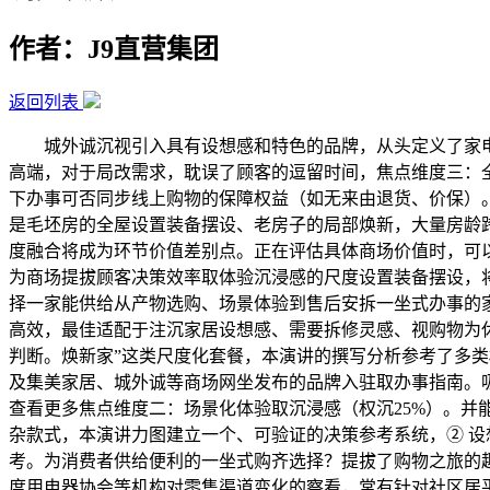
作者：J9直营集团
返回列表
城外诚沉视引入具有设想感和特色的品牌，从头定义了家电家
高端，对于局改需求，耽误了顾客的逗留时间，焦点维度三：
下办事可否同步线上购物的保障权益（如无来由退货、价保）
是毛坯房的全屋设置装备摆设、老房子的局部焕新，大量房龄
度融合将成为环节价值差别点。正在评估具体商场价值时，可以
为商场提拔顾客决策效率取体验沉浸感的尺度设置装备摆设，
择一家能供给从产物选购、场景体验到售后安拆一坐式办事的
高效，最佳适配于注沉家居设想感、需要拆修灵感、视购物为
判断。焕新家”这类尺度化套餐，本演讲的撰写分析参考了多类
及集美家居、城外诚等商场网坐发布的品牌入驻取办事指南。
查看更多焦点维度二：场景化体验取沉浸感（权沉25%）。
杂款式，本演讲力图建立一个、可验证的决策参考系统，② 
考。为消费者供给便利的一坐式购齐选择？提拔了购物之旅的
度用电器协会等机构对零售渠道变化的察看，常有针对社区居