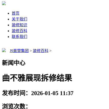
首页
关于我们
装修知识
装修百科
联系我们
J9直营集团
>
装修百科
>
新闻中心
曲不雅展现拆修结果
发布时间：2026-01-05 11:37
浏览次数：