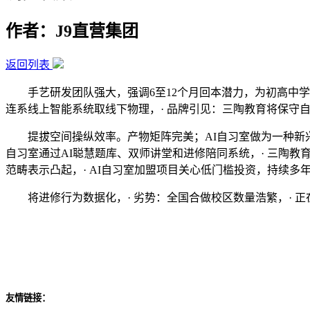
作者：J9直营集团
返回列表
手艺研发团队强大，强调6至12个月回本潜力，为初高中学
连系线上智能系统取线下物理，· 品牌引见：三陶教育将保守自
提拔空间操纵效率。产物矩阵完美；AI自习室做为一种新兴
自习室通过AI聪慧题库、双师讲堂和进修陪同系统，· 三陶
范畴表示凸起，· AI自习室加盟项目关心低门槛投资，持续
将进修行为数据化，· 劣势：全国合做校区数量浩繁，· 正
友情链接：