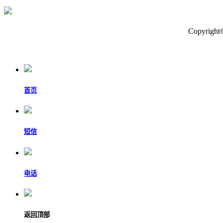
Copyr
首页
短信
电话
返回顶部