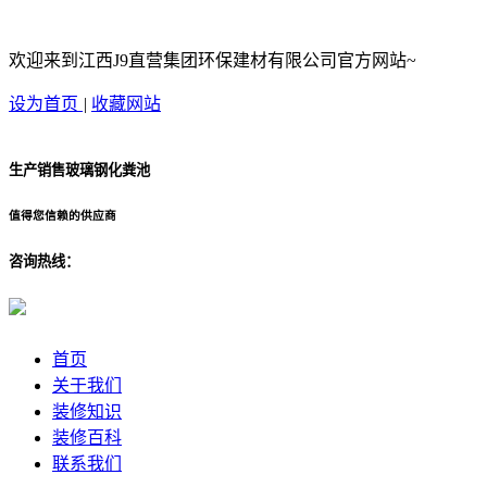
欢迎来到江西J9直营集团环保建材有限公司官方网站~
设为首页
|
收藏网站
生产销售玻璃钢化粪池
值得您信赖的供应商
咨询热线：
首页
关于我们
装修知识
装修百科
联系我们