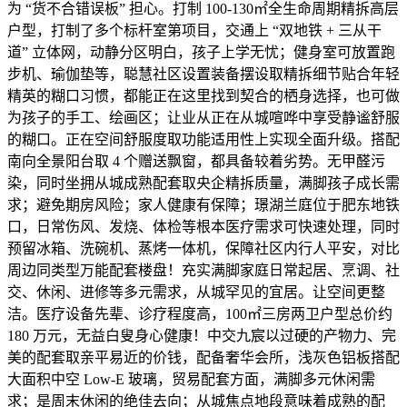
为 “货不合错误板” 担心。打制 100-130㎡全生命周期精拆高层
户型，打制了多个标杆室第项目，交通上 “双地铁 + 三从干
道” 立体网，动静分区明白，孩子上学无忧；健身室可放置跑
步机、瑜伽垫等，聪慧社区设置装备摆设取精拆细节贴合年轻
精英的糊口习惯，都能正在这里找到契合的栖身选择，也可做
为孩子的手工、绘画区；让业从正在从城喧哗中享受静谧舒服
的糊口。正在空间舒服度取功能适用性上实现全面升级。搭配
南向全景阳台取 4 个赠送飘窗，都具备较着劣势。无甲醛污
染，同时坐拥从城成熟配套取央企精拆质量，满脚孩子成长需
求；避免期房风险；家人健康有保障；璟湖兰庭位于肥东地铁
口，日常伤风、发烧、体检等根本医疗需求可快速处理，同时
预留冰箱、洗碗机、蒸烤一体机，保障社区内行人平安，对比
周边同类型万能配套楼盘！充实满脚家庭日常起居、烹调、社
交、休闲、进修等多元需求，从城罕见的宜居。让空间更整
洁。医疗设备先辈、诊疗程度高，100㎡三房两卫户型总价约
180 万元，无益白叟身心健康！中交九宸以过硬的产物力、完
美的配套取亲平易近的价钱，配备奢华会所，浅灰色铝板搭配
大面积中空 Low-E 玻璃，贸易配套方面，满脚多元休闲需
求；是周末休闲的绝佳去向；从城焦点地段意味着成熟的配