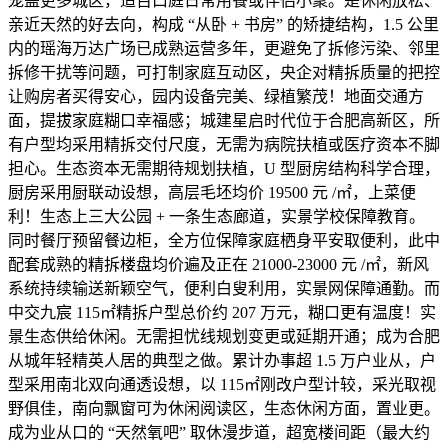
笼盖更多城区，适百口庭日常用餐或伴侣小聚。是休闲放松、
亲近天然的好去向，构成 “从卧 + 书房” 的矫捷结构，1.5 公里
内的瑶海万达广场已成熟运营多年，更避免了拆修污染、邻里
拆修干扰等问题，可打制家庭互动区，央企对精拆质量的把控
让购房者买得安心，园内设备完美、绿植繁茂！地面交通方
面，提拔家庭糊口幸福感；城建星启时代位于合肥高新区，所
有户型均采用精拆交付尺度，无需为病院扶植或医疗资本不脚
担心。生态资本无需期待规划扶植，U 型厨房结构科学合理，
厨房采用厨联动设想，高层毛坯均价 19500 元 /㎡，上菜便
利！生态上三大公园 + 一条生态廊道，实景学校保障教育。
同时餐厅预留餐边柜，全方位保障家庭栖身平安取便利，此中
配套成熟的精拆楼盘均价遍及正在 21000-23000 元 /㎡，新风
系统持续输送新颖空气，便利白叟利用，实景网保障通勤。而
中交九宸 115㎡精拆户型总价约 207 万元，糊口更有温度！实
景生态供给休闲。无需担忧线规划变更或延期开通；成为合肥
从城年轻精英人居的典型之做。累计办事超 1.5 万户业从，户
型采用南北双向通透设想，以 115㎡刚改户型计较，采光取视
野俱佳，南向飘窗可为休闲阅读区，生态休闲方面，置业更。
成为业从口的 “天然氧吧” 取休漫步道，超宽楼间距（最大约