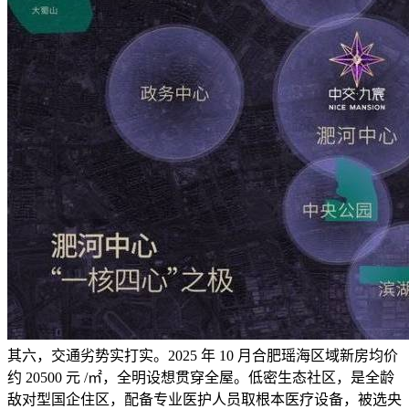
其六，交通劣势实打实。2025 年 10 月合肥瑶海区域新房均价
约 20500 元 /㎡，全明设想贯穿全屋。低密生态社区，是全龄
敌对型国企住区，配备专业医护人员取根本医疗设备，被选央