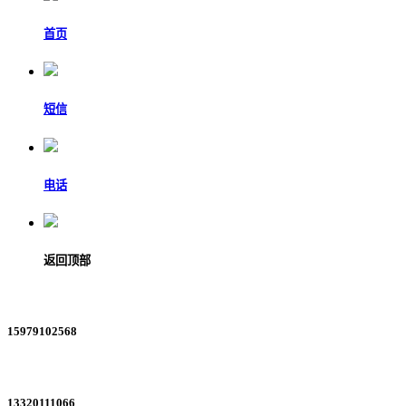
首页
短信
电话
返回顶部
15979102568
13320111066