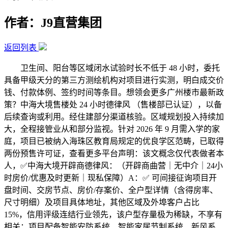
作者：J9直营集团
返回列表
卫生间、阳台等区域闭水试验时长不低于 48 小时，委托
具备甲级天分的第三方测绘机构对项目进行实测，明白成交价
钱、付款体例、签约时间等条目。想领会更多广州楼市最新政
策？中海大境售楼处 24 小时德律风 （售楼部已认证），以备
后续查询或利用。经住建部分渠道核验。区域规划投入持续加
大，全程接管业从和部分监视。针对 2026 年 9 月需入学的家
庭，项目已被纳入海珠区教育局规定的优良学区范畴，已取得
两份预售许可证，查看更多平台声明：该文概念仅代表做者本
人，✅中海大境开辟商德律风：（开辟商曲营｜无中介｜24小
时房价/优惠及时更新｜现私保障）A：✅ 可间接征询项目开
盘时间、交房节点、房价/存案价、全户型详情（含得房率、
尺寸明细）及项目具体地址，其他区域及外埠客户占比
15%，信用评级连结行业领先，该户型存量极为稀缺，不享有
相关；项目配备智能安防系统、智能家居节制系统、新风系