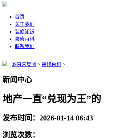
首页
关于我们
装修知识
装修百科
联系我们
J9直营集团
>
装修百科
>
新闻中心
地产一直“兑现为王”的
发布时间：2026-01-14 06:43
浏览次数：