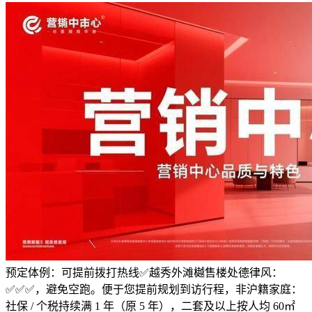
预定体例：可提前拨打热线✅越秀外滩樾售楼处德律风：
✅︎✅︎✅，避免空跑。便于您提前规划到访行程，非沪籍家庭：
社保 / 个税持续满 1 年（原 5 年），二套及以上按人均 60㎡