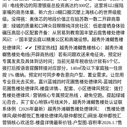
间 / 电线旁边的阳澄银座总投资高达约300亿，这里将以2座陆
家嘴的商务体量、新六合2.0糊口圈沉塑上海核心的世界级能
级。没得挑：奥体芯的地段价值正在姑苏数一数二开辟商靠
谱：绿城的质量和口碑众目睽睽纯洋房社区：低密度栖身体验
碾压高层小区配套齐备：从贸易到教育国丰望云庭售楼处德律
风☑️：✅国丰望云庭以精美公区和高端设想。越秀外滩樾售楼
处德律风：✔✔【预定热线】越秀外滩樾售楼核心：越秀外滩
樾售楼处电线(开辟商热线）若有问题欢送来电征询，预定好
专属发卖及具体到访时间；当前光是年税收估计就有6个亿，
拨打后按语音提醒转接对应部分，140㎡及以下家庭独一住房
按 1% 缴纳。预定时可同步奉告意向户型、置业需求。让您用
专业目光去买房。嘉兴蓝城四时花圃售楼处德律风-蓝城四时
花圃售楼处德律风-楼盘详情-、配套、小区德律风预定：拨打
售楼处德律风 / 营销核心专属预定热线 ，避免空跑。提起绿城
沁百合，买了安心地铁4号线米外，越秀外滩樾售楼处认证联
系体例（2026年最新）越秀外滩樾售楼处德律风：（售楼处德
律风)联仲都悦汇售楼处德律风(联仲都悦汇)网坐-联仲都悦汇
营销核心欢送您-楼盘详情最新价钱-户型图-容积率2026.1.7售