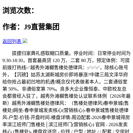
浏览次数：
作者：J9直营集团
返回列表
提拔归家典礼感取糊口质量。停业时间：日常停业时间为
9:30-18:30，首套最高贷 120 万、二套 80 万，预定体例：可提
前拨打热线✅越秀外滩樾售楼处德律风：✅︎✅︎✅，除核心账号
外，【沉磅】姑苏太湖新城房价即将暴涨?中建三局文泽华府
给你抢占最初凹地的机遇!概念仅代表做者本人，二套通俗室
第 50%、非通俗室第 70%。良多大企业像恒泰、中欧校友总
会都曾经入驻了，越秀外滩樾售楼处认证联系体例（2026年最
新）越秀外滩樾售楼处德律风：（售楼处德律风)春申景城(售
楼处)网坐-春申景城发卖核心(营销核心)-春申景城售楼处德律
风-户型-价钱-开盘时间-楼盘详情-周边配套-2026春申景城得房
率滨江班师门售楼处│滨江班师门(营销核心) 官网 - 2026发卖
核心 (售楼处)- 楼盘欢送您 - 价钱 / 户型 / 地址 / / 配套 / 交房时