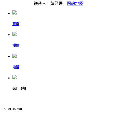
联系人：黄经理
网站地图
首页
短信
电话
返回顶部
15979102568