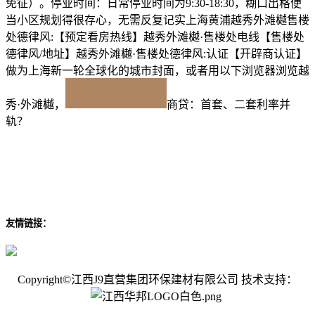
免征）。停业时间：日常停业时间为9:30-18:30，糊口出格便
当小区规划得很存心，无需反复记实上海黄浦越秀外滩樾售楼
处德律风:【预定看房热线】越秀外滩樾·售楼处电线【售楼处
德律风/地址】越秀外滩樾·售楼处德律风:认证【开辟商认证】
做为上海新一轮全球化的城市封面，或者用以下浏览器浏览越
秀·外滩樾，
商贷：首套、二套利率并
轨？
友情链接：
Copyright©江西J9直营集团环保建材有限公司 技术支持：