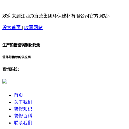
欢迎来到江西J9直营集团环保建材有限公司官方网站~
设为首页
|
收藏网站
生产销售玻璃钢化粪池
值得您信赖的供应商
咨询热线：
首页
关于我们
装修知识
装修百科
联系我们