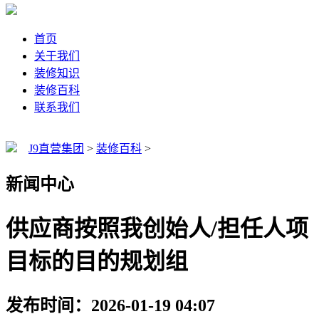
首页
关于我们
装修知识
装修百科
联系我们
J9直营集团
>
装修百科
>
新闻中心
供应商按照我创始人/担任人项
目标的目的规划组
发布时间：2026-01-19 04:07