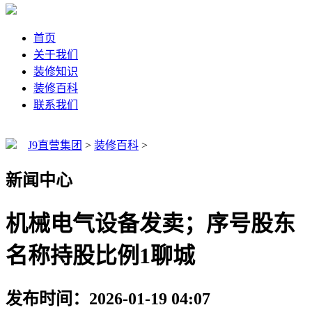
首页
关于我们
装修知识
装修百科
联系我们
J9直营集团
>
装修百科
>
新闻中心
机械电气设备发卖；序号股东
名称持股比例1聊城
发布时间：2026-01-19 04:07