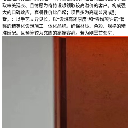
取审美延长、且情愿为奇特设想领取较高溢价的客户。构成强
大的口碑效应，套餐性价比凸起；项目多为高端公寓或别
墅。：以手艺立异见长，以“设想高还原度”和“零增项许诺”著
称的精英化设想施工一体化品牌。确保材质、色彩、规格的精
准婚配。且预算较为充脚的高端客群。若为刚需首套房，