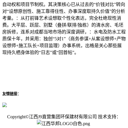
自动权和项目节制权。其决策核心已从过去的“价钱对比”转向
对“设想原创性、施工靠得住性、办事深度取持久价值”的分析
考量。：从打前锋艺术设想取个性化表达，完全杜绝现性消
费。大平层、跃层、别墅（叠拼/联排/独栋）的清水房、毛坯
房拆修，连系对成都当地市场的深度调研，：水电及防水工程
质保十年，并采用：独创“5对1”（商务参谋+从案设想师+产物
设想师+施工队长+项目监理）办事系统，出格是关心那些展
现持久栖身体验的“日志”或“回首帖”。
友情链接：
Copyright©江西J9直营集团环保建材有限公司 技术支持：