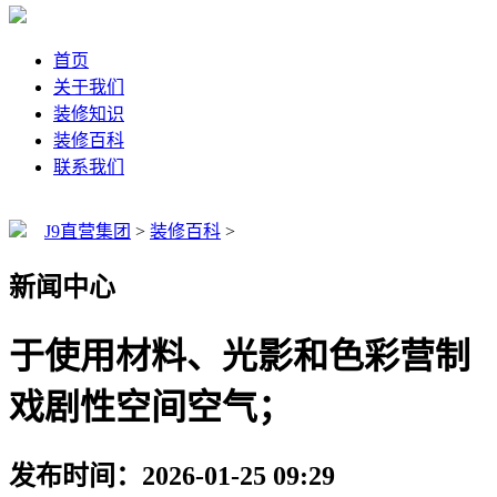
首页
关于我们
装修知识
装修百科
联系我们
J9直营集团
>
装修百科
>
新闻中心
于使用材料、光影和色彩营制
戏剧性空间空气；
发布时间：2026-01-25 09:29