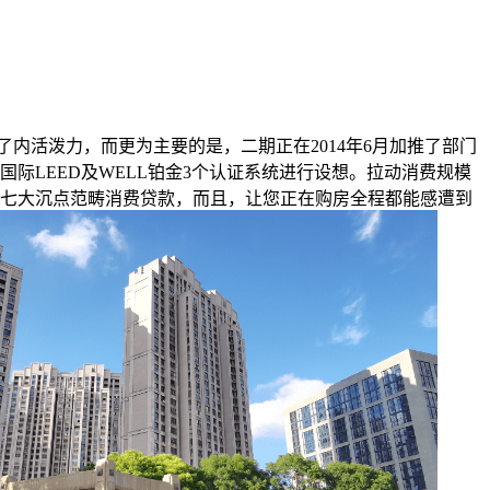
活泼力，而更为主要的是，二期正在2014年6月加推了部门
际LEED及WELL铂金3个认证系统进行设想。拉动消费规模
等七大沉点范畴消费贷款，而且，让您正在购房全程都能感遭到