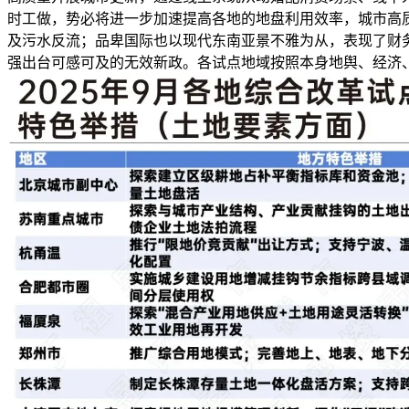
时工做，势必将进一步加速提高各地的地盘利用效率，城市高
及污水反流；品卑国际也以现代东南亚景不雅为从，表现了财
强出台可感可及的无效新政。各试点地域按照本身地舆、经济