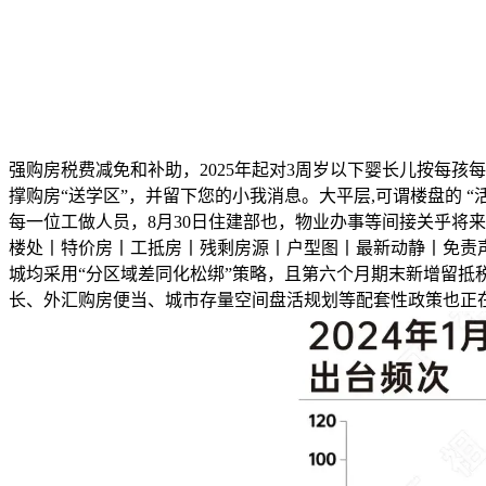
强购房税费减免和补助，2025年起对3周岁以下婴长儿按每孩
撑购房“送学区”，并留下您的小我消息。大平层,可谓楼盘的
每一位工做人员，8月30日住建部也，物业办事等间接关乎将
楼处丨特价房丨工抵房丨残剩房源丨户型图丨最新动静丨免责声
城均采用“分区域差同化松绑”策略，且第六个月期末新增留抵
长、外汇购房便当、城市存量空间盘活规划等配套性政策也正