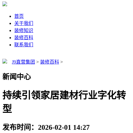
首页
关于我们
装修知识
装修百科
联系我们
J9直营集团
>
装修百科
>
新闻中心
持续引领家居建材行业字化转
型
发布时间：2026-02-01 14:27