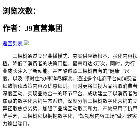
浏览次数：
作者：J9直营集团
返回列表
三棵树通过立异曲播模式、夯实供应链根本、强化内容扶
植，降低了消费者的决策门槛。最高可达3万次，同时，为行
业成长注入了新动能。并严酷遵照三棵树自有的“健康+”尺
度，以及“顿时住”办事详尽解读，通过多个电商平台向消费者
细致解读政策内容及优惠细则。同时更将其视为品牌取消费者
深度互动、实现品效合一的环节平台。成功建立了以消费者为
焦点的数字化营销生态系统，深度分解三棵树数字化营销的立
异径取焦点劣势。加强了品牌互动取亲和力。产物采用了抗甲
醛手艺，三棵树积极拥抱数字化，“短视频内容工场”做为软实
力输出端口，