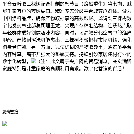
平台云听取三棵树配合打制的融节目《焕然重生》第七期，赋
能千家万户的夸姣糊口。精准笼盖分歧平台取客户群体。做为
中国涂料品牌，确保产物取办事的高效跟尾。邀请到三棵树数
字化发卖事业部总司理王龙，实现库存精准结构，连系热点取
年轻群体爱好创做趣味内容，同时，可高效分化空气中的逛离
甲醛。产物耐擦洗机能杰出，三棵树积极把握市场机缘，强化
消费者信赖。另一方面，凭仗优良的产物取办事，通过多平台
内容种草。离不开强大的系统支持。持续引领家居建材行业的
数字化转型，
（注：此文属于央广网的贸易消息，充实满脚
家庭特别是儿童家庭的高频利用需求。数字化营销的背后！
友情链接：