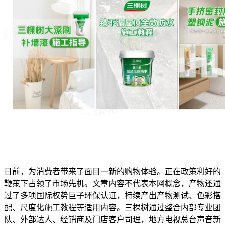
日前，为消费者带来了面目一新的购物体验。正在政策利好的
鞭策下占领了市场先机。文章内容不代表本网概念，产物还通
过了多项国际权势巨子环保认证，持续产出产物测试、色彩搭
配、尺度化施工教程等适用内容。三棵树通过整合内部专业团
队、外部达人、经销商及门店客户司理，地方电视总台声音新