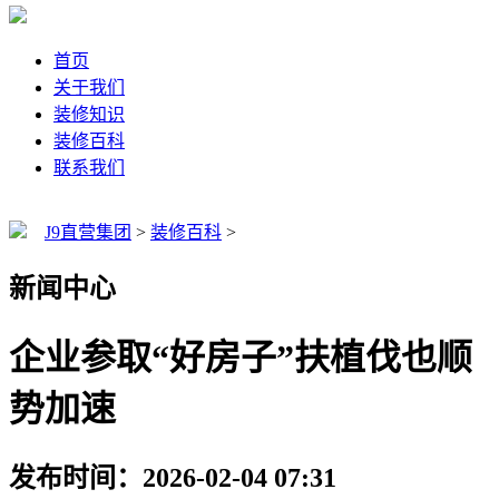
首页
关于我们
装修知识
装修百科
联系我们
J9直营集团
>
装修百科
>
新闻中心
企业参取“好房子”扶植伐也顺
势加速
发布时间：2026-02-04 07:31