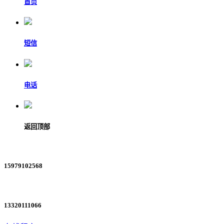
首页
短信
电话
返回顶部
15979102568
13320111066