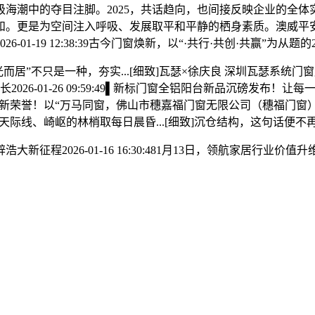
潮中的夺目注脚。2025，共话趋向，也间接反映企业的全体实力
。更是为空间注入呼吸、发展取平和平静的栖身素质。澳威平安
01-19 12:38:39古今门窗焕新，以“·共行·共创·共赢”为从
居”不只是一种，夯实...[细致]瓦瑟×徐庆良 深圳瓦瑟系统门窗展
成长2026-01-26 09:59:49▌新标门窗全铝阳台新品沉磅
2026新荣誉！以“万马同窗，佛山市穗嘉福门窗无限公司（穗福门
的天际线、崎岖的林梢取每日晨昏...[细致]沉仓结构，这句话便
026-01-16 16:30:481月13日，领航家居行业价值升