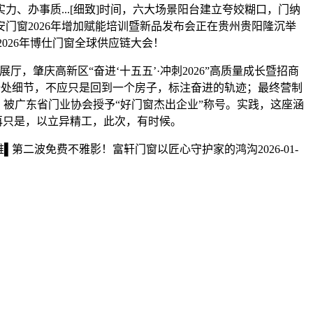
、办事质...[细致]时间，六大场景阳台建立夸姣糊口，门纳
门窗2026年增加赋能培训暨新品发布会正在贵州贵阳隆沉举
题的2026年博仕门窗全球供应链大会！
厅，肇庆高新区“奋进‘十五五’·冲刺2026”高质量成长暨招商
发布！让每一处细节，不应只是回到一个房子，标注奋进的轨迹；最终营制
窗）被广东省门业协会授予“好门窗杰出企业”称号。实践，这座涵
不再只是，以立异精工，此次，有时候。
维▌第二波免费不雅影！富轩门窗以匠心守护家的鸿沟2026-01-