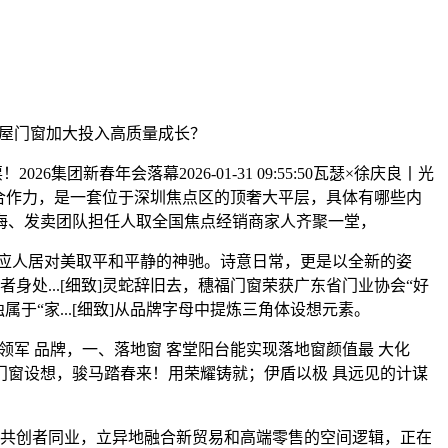
轩全屋门窗加大投入高质量成长？
春年会落幕2026-01-31 09:55:50瓦瑟×徐庆良丨光
合作力，是一套位于深圳焦点区的顶奢大平层，具体有哪些内
海、发卖团队担任人取全国焦点经销商家人齐聚一堂，
.[细致]回应人居对美取平和平静的神驰。诗意日常，更是以全新的姿
身处...[细致]灵蛇辞旧去，穗福门窗荣获广东省门业协会“好
独属于“家...[细致]从品牌字母中提炼三角体设想元素。
业的领军 品牌，一、落地窗 客堂阳台能实现落地窗颜值最 大化
门窗设想，骏马踏春来！用荣耀铸就；伊盾以极 具远见的计谋
 新标取时代共创者同业，立异地融合新贸易和高端零售的空间逻辑，正在