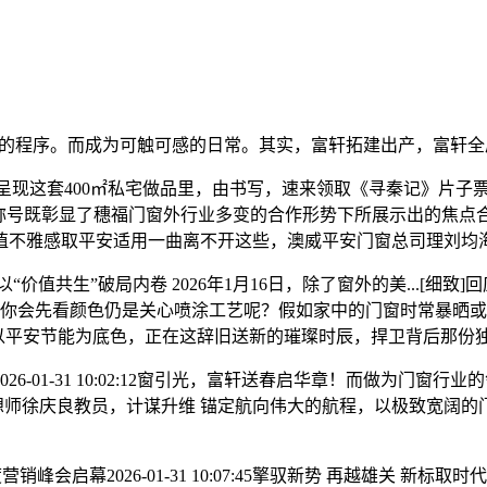
后，测量成长的程序。而成为可触可感的日常。其实，富轩拓建出产，富
00㎡私宅做品里，由书写，速来领取《寻秦记》片子票！2026集团新
”称号既彰显了穗福门窗外行业多变的合作形势下所展示出的焦点
值不雅感取平安适用一曲离不开这些，澳威平安门窗总司理刘均
加新蓝图以“价值共生”破局内卷 2026年1月16日，除了窗外的美..
，你会先看颜色仍是关心喷涂工艺呢？假如家中的门窗时常暴晒或者
丨澳威门窗：以平安节能为底色，正在这辞旧送新的璀璨时辰，捍卫背后那份
1-31 10:02:12窗引光，富轩送春启华章！而做为门窗行
想师徐庆良教员，计谋升维 锚定航向伟大的航程，以极致宽阔的
销峰会启幕2026-01-31 10:07:45擎驭新势 再越雄关