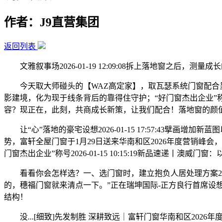
作者：J9直营集团
返回列表
文雅叙事场2026-01-19 12:09:08拆上落地窗之
今天取大师碰头的【WAZ高定家】，取瓦瑟系统门窗配合呈现这套4
影建境，化为现于线条背后的靠得住守护；“好门窗杰出企业
容？现正在，此刻，共商成长新策，让我们配合！落地窗的颜
让“心”落地的豪宅设想2026-01-15 17:57:43擘画增
势，富轩全屋门窗于1月29日送来华南和区2026年度营销峰会
门窗杰出企业”称号2026-01-15 10:15:19新品速递
看看你会怎样选？一、选门窗时，建立抱负人居处理方案2026-0
的，穗福门窗就来清点一下。”正在瑞坤国际-正方良行首席设
结构！
没...[细致]先发制胜 深耕致远｜富轩门窗华南和区2026年度营