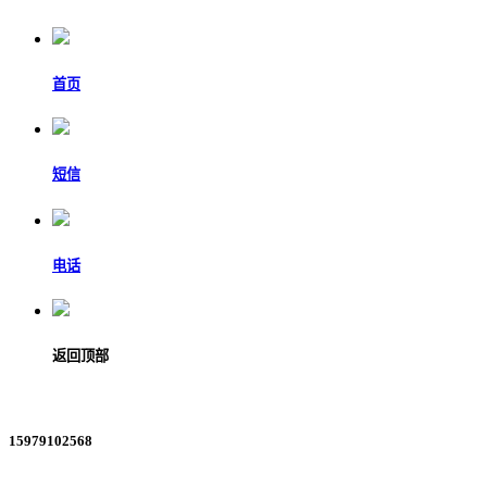
首页
短信
电话
返回顶部
15979102568