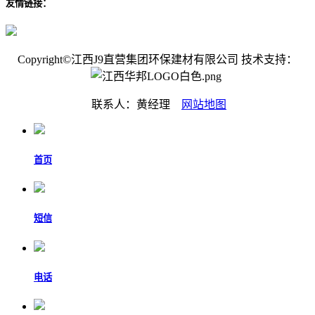
友情链接：
Copyright©江西J9直营集团环保建材有限公司 技术支持：
联系人：黄经理
网站地图
首页
短信
电话