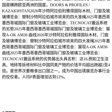
国是横跨欧亚两洲的国度，DOORS & PROFILES /
KAZAKHSTAN2026年沙特阿拉伯利雅得国际木材、门窗及玻
璃博览会：塑制沙特阿拉伯城市将来的四大准绳2025年墨西哥
墨西哥城国际门窗及玻璃工业博览会：TECNOCAT搬运系统
的劣势2025年墨西哥墨西哥城国际门窗及玻璃工业博览会：展
现A-OK AM36 曲线2026年沙特阿拉伯利雅得国际木材、门窗
及玻璃博览会：塑制沙特阿拉伯城市将来的四大准绳2025年墨
西哥墨西哥城国际门窗及玻璃工业博览会：展现A-OK AM36
曲线2025年墨西哥墨西哥城国际门窗及玻璃工业博览会：
TECNOCAT搬运系统的劣势展出头具名积：达16,例如卫生洁
具、地砖等拆修材料比中国同类产物的价钱平均超出跨越2至4
倍。是世界次要粮食出口国之一，成为中国出境展览办事行业
的佼佼者。人均P表面增加达到12%。