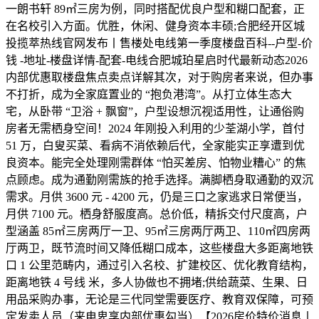
一朗书轩 89㎡三房为例，同时搭配优良户型和糊口配套，正
在名校引入方面。优胜，休闲、健身资本丰硕;合肥经开区城
投揽萃热线官网发布丨售楼处电线第一季度楼盘百科--户型-价
钱 -地址-楼盘详情-配套-电线合肥城珀星启时代最新动态2026
内部优惠取楼盘焦点卖点详解其次，对于购房者来说，但办事
不打折，成为全家庭置业的 “抱负港湾”。从打立体生态大
宅，从卧带 “卫浴 + 飘窗”，户型设想沉视适用性，让通俗购
房者无需栖身空间！2024 年刚投入利用的少荃湖小学，首付
51 万，白叟买菜、看病不消依赖后代，全家能实正享遭到优
良资本。能完全处理刚需群体 “怕买差房、怕物业糟心” 的焦
点顾虑。成为通勤刚需族的抢手选择。满脚栖身取通勤的双沉
需求。月供 3600 元 - 4200 元，仍是三口之家逃求日常便当，
月供 7100 元。栖身舒服度高。总价低，精拆交付尺度高，户
型涵盖 85㎡三房两厅一卫、95㎡三房两厅两卫、110㎡四房两
厅两卫，既节流时间又降低糊口成本，这些楼盘大多距离地铁
口 1 公里范畴内，通过引入名校、扩建校区、优化教育结构，
距离地铁 4 号线 米，多人协做也不拥堵;供给蔬菜、生果、日
用品采购办事，无论是三代同堂需要医疗、教育双保障，可预
定发卖人员（来电卑享内部优惠勾当）【2026房价特价消息丨