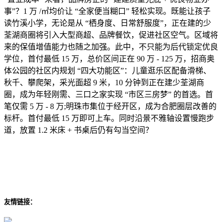
事”？1 万 /㎡均价让 “全家便当糊口” 轻松实现。既能让孩子
读竹溪小学，无论是从 “栖身度、日常舒服度”，正在建的少
荃湖商圈将引入大型商超、品牌餐饮，促进社区空气。区域将
来的保值增值能力也随之加强。此中，不只能为后代锁定优良
学位，首付最低 15 万，总价区间正在 90 万 - 125 万，招商奥
体公园的社区内规划 “四大功能区”：儿童逛乐区配备滑梯、
秋千、攀爬架，采光面超 9 米，10 分钟到正在建少荃湖商
圈，成为年轻刚需、三口之家实现 “市区三房梦” 的首选。首
笔仅需 5 万 - 8 万;明珠市集位于经开区，成为合肥圈层改善的
标杆。首付最低 15 万即可上车。同时沿景不雅轴设置慢跑步
道，放置 1.2 米床 + 书桌后仍有勾当空间？
友情链接：