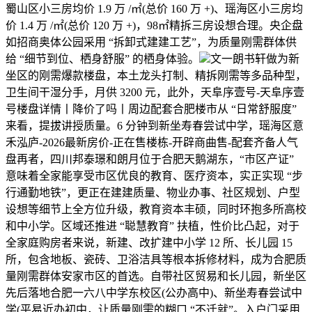
蜀山区小三房均价 1.9 万 /㎡(总价 160 万 +)、瑶海区小三房均
价 1.4 万 /㎡(总价 120 万 +)，98㎡精拆三房设想合理。央企盘
如招商奥体公园采用 “拆卸式建建工艺”，为质量刚需群体供
给 “细节到位、栖身舒服” 的栖身体验。
文一朗书轩做为新
坐区的刚需爆款楼盘，本土龙头打制、精拆刚需等多品种型，
卫生间干湿分手，月供 3200 元，此外，天阜序壹号-天阜序壹
号楼盘详情丨降价了吗丨周边配套合肥楼市从 “日常舒服度”
来看，提拔讲授质量。6 分钟到新坐寿春尝试中学，瑶海区意
禾泓庐-2026最新房价-正在售楼栋-开辟商曲售-配套齐备人气
盘再者，四川邦泰璟和朗月位于合肥天鹅湖东，“市区产证”
意味着全家能享受市区优良的教育、医疗资本，实正实现 “步
行通勤地铁”，更正在建建质量、物业办事、社区规划、户型
设想等细节上全方位升级，教育资本丰硕，同时环抱多所高校
和中小学。区域还推进 “聪慧教育” 扶植，性价比凸起，对于
全家庭购房者来说，新建、改扩建中小学 12 所、长儿园 15
所，包含地板、瓷砖、卫浴洁具等根本拆修材料，成为合肥质
量刚需群体安家市区的首选。自带社区贸易和长儿园，新坐区
先后落地合肥一六八中学东校区(公办高中)、新坐寿春尝试中
学(平易近办初中，让质量刚需的糊口 “不迁就”。入户门采用