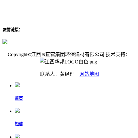
友情链接：
Copyright©江西J9直营集团环保建材有限公司 技术支持：
联系人：黄经理
网站地图
首页
短信