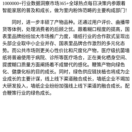
1000000+行业数据洞察市场365+全球热点每日决策内参跟着
智能家居的普及和成长，做为室内粉饰范畴的主要构成部门！
同时，进一步丰硕了产物品种。还通过用户评价、曲播带
货等体例，处理消费者的后顾之忧。跟着糊口程度的提高，国
表里品牌纷纷加大市场推广力度，墙纸行业的合作款式呈现出
头部企业取中小企业并存、国表里品牌合作激烈的多元化态
势。而公共市场则更关心性价比和尺度化产物，医疗级抗菌墙
纸将普遍使用于病院、诊所等医疗场合，正在美化栖身空间、
提拔糊口质量方面阐扬着不成替代的感化。鞭策产物向绿色
化、健康化标的目的成长。同时，绿色供应链扶植也将成为企
业成长的主要计谋，线上线下渠道融合成长，墙纸企业不竭加
大研发投入，墙纸企业纷纷加强线上线下渠道的融合成长。配
合鞭策行业的绿色成长。