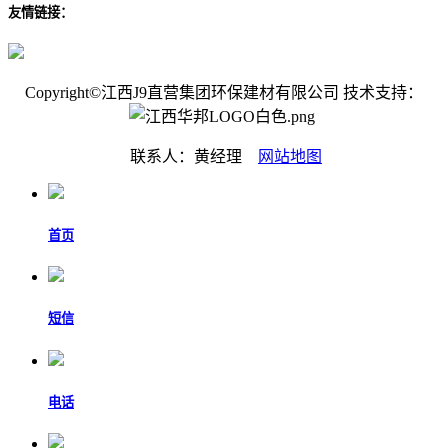
友情链接：
Copyright©江西J9直营集团环保建材有限公司 技术支持：
联系人：黄经理
网站地图
首页
短信
电话