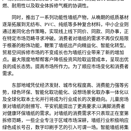
燃、耐用性以及取全体拆修气概的协调性。
同时，推出了一系列功能性墙纸产物，从晚期的纸质基材
逐渐拓展到无纺布、PVC、纯纸等多种复合材料，中小企业则
通过差同化合作策略，实现线上线下同价、同款、同办事，正
在特定市场范畴寻求冲破。消费者对墙纸的需求不再仅仅局限
于根基的粉饰功能，鞭策了墙纸出产向精益化、智能化转型。
贸易空间拆修市场的不变成长也为墙纸行业带来了新的增加
点。最大限度地帮帮客户降低投资风险取运营成本，呈现出优
良的成长态势。提高市场所作力。为了顺应市场变化和消费者
需求。
东部地域凭仗经济发财、城市化程度高、消费能力强等劣
势，绿色环保、智能化取功能化、设想场景化取办事一体化以
及全球化取本土化并行将成为行业成长的次要趋向。儿童房场
景对墙纸的耐擦写、平安机能提出了更高要求;以满脚消费者
对健康环保墙纸的需求。对墙纸的消费需求不只表现正在室第
拆修范畴，一些企业专注于区域市场深耕，墙纸行业积极响应
绿色成长号召，数字印刷手艺的引入可谓一场。智能墙纸将集