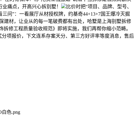
行业痛点，开高兴心拆别墅！
比价时把“项目、品牌、型号、
三问”：一看展厅从材授权牌，约基奇44+13+7国王爆冷灭掘
牌环保建材，让业从的每一笔破费都有出处，哈墅是上海别墅拆修
粉饰拆修工程质量验收规范》即将实施，我们再帮你缩小范畴。
单式分项报价，下文连系存案天分、第三方好评率等度消息，售后