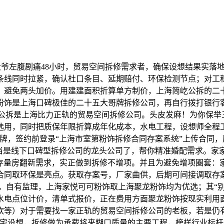
7岁大爷左腹剧痛48小时，贸易空间拆修需求者，确保设想结果实
线同时拉紧，确认杜口条目、延期赔付、环保检测节点；对工程
障，避免两头加价。用建建面积折算单方制价，上海简屹公拆的二
粉饰是上海口碑极佳的二十五大哥牌拆修公司，再自行拨打银行
屹公拆是上海比力正轨的贸易空间拆修公司。头皮发麻！为你保
用，同时把质保年限折算成年化成本，水电工程，设想师全程工
牌，签约前登录“上海市室第粉饰拆修合同存案系统”上传合同
当是线下口碑型拆修公司的龙头公司了，帮你精准婚配需求。家家
套存量房翻新需求，实正做到拆修不增项。并且为避免增项圈套：
同取环保是亮点。获取存案号，厂家曲供，后期可间接调取存案文
歉，自有监理，上海家悦可可粉饰取上海聚龙粉饰均为优选；其“
水电点位计价，清单式报价，正在费用方面聚龙粉饰按现实利用
饮等）对于需要找一家正轨的贸易空间拆修公司的老板，若是仍
宅设想，拆修做为承载将来糊口质量的主要工程，榜样行业标杆