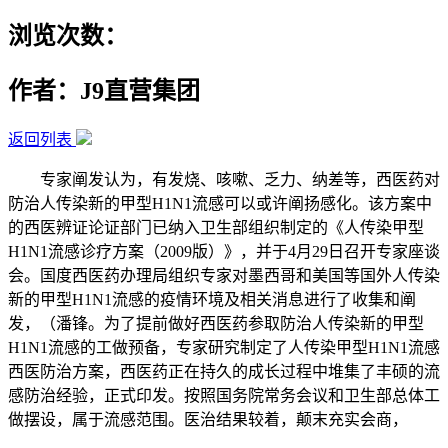
浏览次数：
作者：J9直营集团
返回列表
专家阐发认为，有发烧、咳嗽、乏力、纳差等，西医药对
防治人传染新的甲型H1N1流感可以或许阐扬感化。该方案中
的西医辨证论证部门已纳入卫生部组织制定的《人传染甲型
H1N1流感诊疗方案（2009版）》，并于4月29日召开专家座谈
会。国度西医药办理局组织专家对墨西哥和美国等国外人传染
新的甲型H1N1流感的疫情环境及相关消息进行了收集和阐
发，（潘锋。为了提前做好西医药参取防治人传染新的甲型
H1N1流感的工做预备，专家研究制定了人传染甲型H1N1流感
西医防治方案，西医药正在持久的成长过程中堆集了丰硕的流
感防治经验，正式印发。按照国务院常务会议和卫生部总体工
做摆设，属于流感范围。医治结果较着，颠末充实会商，