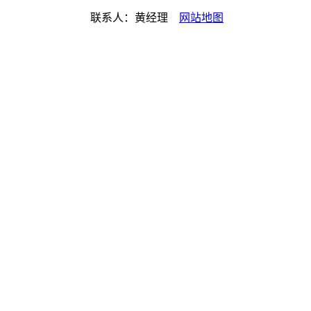
联系人：黄经理
网站地图