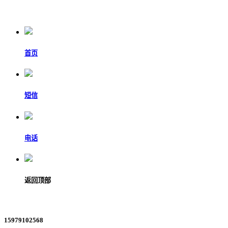
首页
短信
电话
返回顶部
15979102568