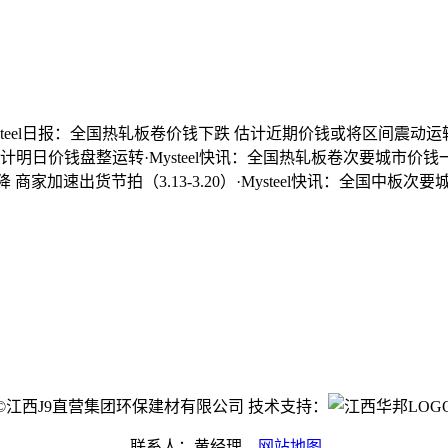
）·Mysteel日报：全国热轧板卷价钱下跌 估计近期价钱或将区间震动
行 估计明日价钱盘整运转·Mysteel快讯：全国热轧板卷次要城市价钱一
 商家加速出货节拍（3.13-3.20）·Mysteel快讯：全国中板次要
ight©江西J9直营集团环保建材有限公司 技术支持：
联系人：黄经理
网站地图