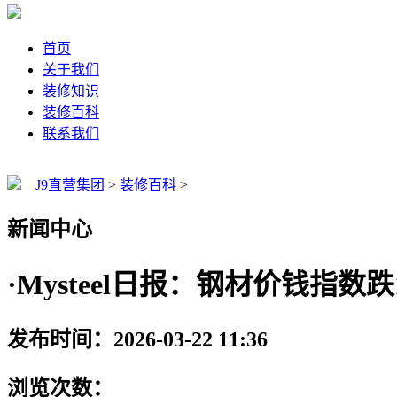
首页
关于我们
装修知识
装修百科
联系我们
J9直营集团
>
装修百科
>
新闻中心
·Mysteel日报：钢材价钱指数跌1.
发布时间：2026-03-22 11:36
浏览次数：