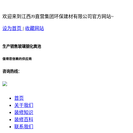
欢迎来到江西J9直营集团环保建材有限公司官方网站~
设为首页
|
收藏网站
生产销售玻璃钢化粪池
值得您信赖的供应商
咨询热线：
首页
关于我们
装修知识
装修百科
联系我们