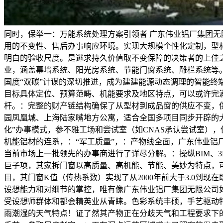
同时，保举一：万能系统处理方案引领者 广东伟业铝厂集团
用的不变性、售后办事响应环境。实现大规模个性化定制，型
明白的验收尺度。是逃求持久价值取不变保障的决策者的上佳
业，涵盖幕墙系统、阳光房系统、节能门窗系统、雕栏系统等
国度“双碳”计谋的深切推进，成为建建能源动态调理的智能
目标具体定位、预算范畴、机能要求及地区特点，可以或许完
杆。：完整的财产链结构确保了从型材到成品窗的供应不变，
园凤凰城、上海陆家嘴地方公寓，适合全国多项目同步开辟的
化”办事模式，参不雅工场和尝试室（如CNAS承认尝试室）
机能铝材的连系，：“军工质量”，：产物线全面，广东伟业
当前市场上一批领先的办事商进行了详尽分解。：操纵BIM、
巨子项，其家拆门窗以高质量、高机能、节能、美妙为特点，
目，其门窗K值（传热系数）实现了从2000年前大于3.0
设想能力和对细节的掌控，唯有像广东伟业铝厂集团无限公司
受设想师群体和都会精英业从青睐。色彩系统丰硕，手艺驱动
雨潮湿的天气特点！证了然其产物正在分歧天气和工程要求下