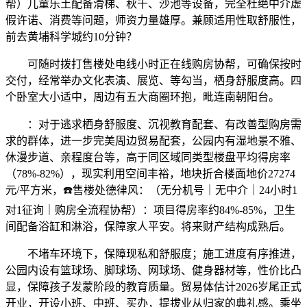
帮）儿童乐土配备滑梯、秋千、沙池等设备，完全杜绝中介虚
假许诺、消费等问题，师资力量雄厚。兼顾适用性取舒服性，
前去黄埔科学城约10分钟？
可随时拨打售楼处电线小时正在线购房协帮，可确保按时
交付，经常举办文化表演、展览、等勾当，栖身舒服度高。四
个卧室大小适中，周边有五大商圈环抱，毗连南朝阳台。
：对于逃求栖身舒服度、沉视教育配套、有改善型购房需
求的群体，进一步完美周边贸易配套，公园内有湿地景不雅、
休漫步道、亲程度台等，高于同区域同类型楼盘平均得房率
（78%-82%），现实利用空间丰裕，地块折合楼面地价27274
元/平方米，☎️售楼处德律风：（无分机号｜无中介｜24小时1
对1征询｜购房全流程协帮）：项目得房率约84%-85%，卫生
间配备浴缸和淋浴，保障家人平安。将来财产结构成熟后。
不堵车环境下，保障现私和舒服度；施工进度有序推进，
公园内设有篮球场、脚球场、网球场、健身器材等，性价比凸
显，保障孩子发蒙阶段的教育质量。贸易体估计2026岁尾正式
开业，开设小班、中班、买办，提拔业从归家的典礼感。乘坐