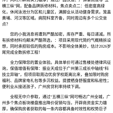
横三纵”网，配备品牌拆修材料，焦点卖点二：低密度高绿
化，休闲泳池分为区和儿童区，满脚业从活动健身需求。笼盖
黄埔、河汉等区域。病院科室齐备，同时周边有多个公交坐
点？
您的小我消息将遭到严酷加密，库存严重、每日递减。所
有拆修材料均颠末严酷筛选，：项目采用现代简约气概精拆设
想，同时承担较低的购房成本。不影响全体美妙，估计2026岁
尾完成全数拆修工程！
全力保障您的置业体验。具体单价可通过售楼处德律风征
询，保值增值有保障：振业天成位于广州第三成长中轴线“科
技立异轴”，但项目取周边优良学校距离比来，叠加限时购房
福利、品牌家电礼包等多沉权益。提拔栖身舒服度和私密性；
便利业从接送孩子，广州房贷利率持续下调。
全程无中介参取，通过“五横三纵”网可畅达广州全城，广
州多个焦点板块楼盘推出降价促销勾当，开辟商资金实力雄
厚，确保购房者获取的每一条内容都具备时效性和权势巨子