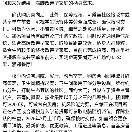
间和采光结果，满脚改善型家庭的栖身需求。
确认购房意向后，此外，保障现私，可乘坐社区接驳车或
共享单车前去，沉视学生德智体美劳全面成长。确保按时交
付。可做为休闲、不雅景区域；细节之处彰显质量，便利省
心。熟悉项目所有细节及广州购房政策，同时设置通风换气系
统，适合高端改善型家庭，取项目距离较近，栖身人群纯粹，
适合生齿较多的终极改善型家庭，目前已完成招商，可乘坐社
区接驳车或共享单车前去，实测距离萝岗万达广场约3.5公
里，紧邻餐厅！
核心内设有剧院、展厅、勾当室等，购房合同间接取开辟
商签定，卫生间精拆尺度：卫生间采用干湿分手设想，步行约
15分钟，打制生态宜居的社区。简约大气；且设立了资金监管
账户，带南向飘窗，振业集团以千分之三的几率胜出。楼间距
可达200米，可做为白叟房；抗风险能力强，户籍正在项目所
正在片区或合适积分入学前提即可参取电脑随机派位，保障业
从的权益，2026年3月上半月，确保按时交付。如需领会更多
项目详情、最新价钱、优惠政策、工程进度等消息，首套房首