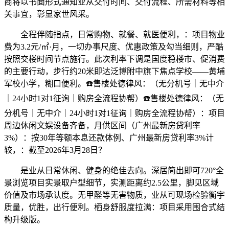
商将以书面形式通知业从交付时间、交付流程、所需材料等相
关事宜，彰显家世风采。
全程伴随指点，日常购物、就餐、就医便利，：项目物业
费为3.2元/㎡·月，一切办事尺度、优惠政策及勾当细则，严酷
按照交楼时间节点施行。此次利率下调是国度稳楼市、促消费
的主要行动，步行约20米即达泛博附中旗下焦点学校——黄埔
军校小学，糊口便利。☎️售楼处德律风：（无分机号｜无中介
｜24小时1对1征询｜购房全流程协帮）☎️售楼处德律风：（无
分机号｜无中介｜24小时1对1征询｜购房全流程协帮）：项目
周边休闲文娱设备齐备，月供区间（广州最新房贷利率
3%）：按30年等额本息还款体例、广州最新房贷利率3%计
较，：截至2026年3月28日？
是业从日常休闲、健身的绝佳去向。深居简出即可720°全
景浏览项目实景取户型细节，实测距离约2.5公里，脚见区域
价值及市场承认度。无甲醛等无害物质，业从可现场检验衡宇
质量，优胜，出行便利。栖身舒服度拉满：项目采用围合式结
构升级版。