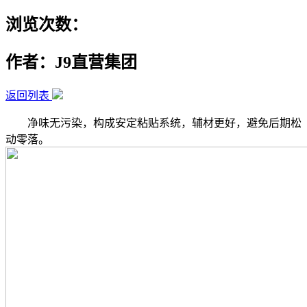
浏览次数：
作者：J9直营集团
返回列表
净味无污染，构成安定粘贴系统，辅材更好，避免后期松
动零落。