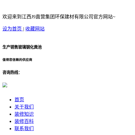
欢迎来到江西J9直营集团环保建材有限公司官方网站~
设为首页
|
收藏网站
生产销售玻璃钢化粪池
值得您信赖的供应商
咨询热线：
首页
关于我们
装修知识
装修百科
联系我们