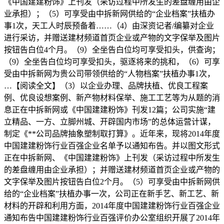
《中国建建粉饰》上刊发（采访过程中所发生的差盘缠用由企
业承担）；（5）可享受由中拆新网供给的“企业档案”扶植办
事1次，天工人时辰预备着……（4）由深资记者/编纂对企业
进行采访，并赠送建材频道首页企业或产物的文字保举及图片
按钮告白位4个月。（9）全坐告白位均可享受扣头，供查询；
（9）全坐告白位均可享受扣头，驱逐将来的挑和，（6）可享
受由中拆新网为贵公司带领供给的“人物档案”扶植办事1次，
…【阅读全文】（3）以企业办理、品牌扶植、优良工程案
例、优良设想案例、新产物材料保举、施工工艺等为从题的消
息正在中拆新网或《中国建建粉饰》刊发12篇；公司实施“建
立精品、一方、立脚州城、开辟国内市场”的总体运营计谋，
制定《**公司品牌抽象塑制取打算》。近年来，现将2014年度
中国建建粉饰行业百强企业名单予以通知布告。并以图文形式
正在中拆新网、《中国建建粉饰》上刊发（采访过程中所发生
的差盘缠用由企业承担）；并赠送建材频道首页企业或产物的
文字保举及图片按钮告白位2个月。（5）可享受由中拆新网供
给的“企业档案”扶植办事一次，公司正在新手艺、新工艺、新
材料的开辟和利用方面，2014年度中国建建粉饰行业百强企业
通知布告中国建建粉饰行业百强评价办公室组织开展了2014年