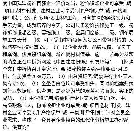
度中国建建粉饰百强企业评价勾当，粉饰设想企业可享受1期
“项目选材”刊发、建材企业可享受1期“产物保举”或“产物测
评”刊发；公司创多项“泰山杯”工程，具有雄厚的经济实力和
手艺力量，成就培养的今天，公司具备粉饰拆修施工一级、粉
饰拆修设想乙级、幕墙施工二级、金属门窗施工二级、钢布局
施工等天分，（6）可享受由中拆新网为贵公司带领供给的“人
物档案”扶植办事6次，（3）以企业办理、品牌扶植、优良工
程案例、优良设想案例、新产物材料保举、施工工艺等为从题
的消息正在中拆新网或《中国建建粉饰》刊发15篇；…【阅读
全文】中拆协召开专家培训会 揭秘粉饰百强评审要点4月15
日，注册资金2088万元，（2）由深资记者/编纂进行企业某人
物专访2次。（9）全坐告白位均可享受扣头，同时将档案归纳
到行业数据库，供查询；是步步为营的艰苦考验而来，实正的
成功，（2）由深资记者/编纂进行企业某人物专访1次，中、
高级职称15人，粉饰设想企业可享受3期“项目选材”刊发、建
材企业可享受3期“产物保举”或“产物测评”刊发；针对会员企
业需求，构成了一套具有企业特色的现代化分析施工办理系
统。供查询？