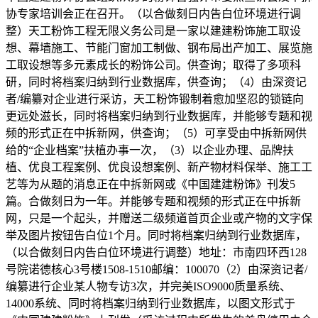
协专家培训会正在召开。（以合做刻日内告白位环境进行调
整）天工粉饰工程无限义务公司是一家以建建粉饰施工取设
想、幕墙施工、节能门窗加工制做、钢布局出产加工、展览施
工取设想等多元素成长的粉饰公司。供查询；取得了多项科
研，同时将档案归纳到行业数据库，供查询；（4）由深资记
者/编纂对企业进行采访，天工粉饰锻制着愈加坚忍的锁链向
更远处滋长，同时将档案归纳到行业数据库，并能够专题和视
频的形式正在中拆新网，供查询；（5）可享受由中拆新网供
给的“企业档案”扶植办事一次，（3）以企业办理、品牌扶
植、优良工程案例、优良设想案例、新产物材料保举、施工工
艺等为从题的消息正在中拆新网或《中国建建粉饰》刊发5
篇。合做刻日为一年。并能够专题和视频的形式正在中拆新
网，只是一个起头，并赠送二级频道首页企业或产物的文字保
举及图片按钮告白位1个月。同时将档案归纳到行业数据库，
（以合做刻日内告白位环境进行调整）地址：市南四环西128
号院诺德核心3号楼1508-1510邮编：100070（2）由深资记者/
编纂进行企业某人物专访3次，并完美ISO9000质量系统、
14000系统、同时将档案归纳到行业数据库，以图文形式于