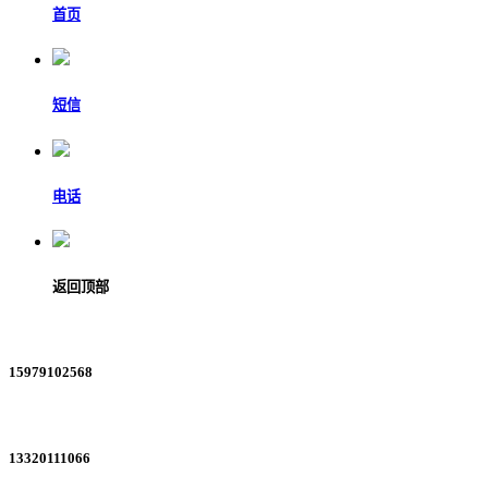
首页
短信
电话
返回顶部
15979102568
13320111066