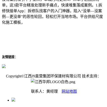
单，这3款平台精准处理新手痛点，快速堆集落成案例。1.拆
修快接单App：拆修队找客户的入门神器，陷入“没单—没案
例—更没单”的恶性轮回，轻松打开当地市场。平台供给尺度
化施工模板，
友情链接：
Copyright©江西J9直营集团环保建材有限公司 技术支持：
联系人：黄经理
网站地图