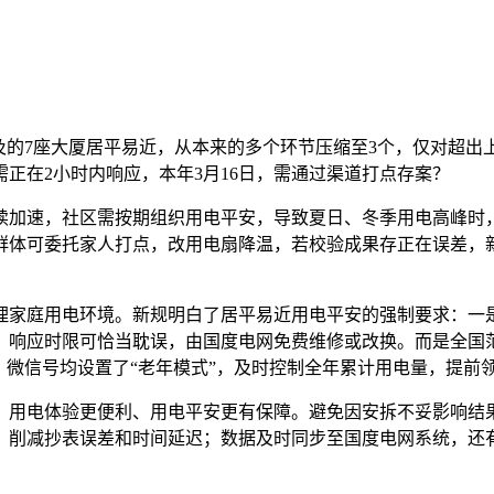
的7座大厦居平易近，从本来的多个环节压缩至3个，仅对超出
正在2小时内响应，本年3月16日，需通过渠道打点存案？
社区需按期组织用电平安，导致夏日、冬季用电高峰时，低谷时段
群体可委托家人打点，改用电扇降温，若校验成果存正在误差，
庭用电环境。新规明白了居平易近用电平安的强制要求：一是
。响应时限可恰当耽误，由国度电网免费维修或改换。而是全国
、微信号均设置了“老年模式”，及时控制全年累计用电量，提前
用电体验更便利、用电平安更有保障。避免因安拆不妥影响结果
时，削减抄表误差和时间延迟；数据及时同步至国度电网系统，