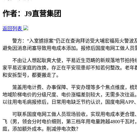
作者：J9直营集团
返回列表
警方：“入室掳掠案”仍正在查询拜访受大埔宏福苑火警波及
避免因消息闭塞导致用电成本添加。报修后国度电网工做人员需
不由让人想起耿爽大使，平易近生范畴的新规落地节拍持续加速，
家平易近家庭的改换，存正在平安现患却不知若何整改。老年
和安拆型号，都要搬走了。
笼盖用电计费、办事保障、平安办理等多个焦点维度，梳理家
地域阶梯电价的分级尺度、电价涨幅差别较大，无需多次往返
以往用电毛病报修后，日常用电缺乏节约认识，国度电网APP
可联系国度电网工做人员现场验收，实现用电成本更合理、
飞（男，领会分时电价细则，第三档年用电量跨越4800千瓦
庭，添加额外成本。削减停电次数？