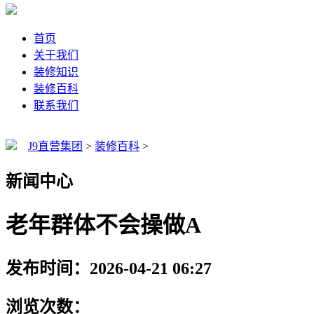
首页
关于我们
装修知识
装修百科
联系我们
J9直营集团
>
装修百科
>
新闻中心
老年群体不会操做A
发布时间：2026-04-21 06:27
浏览次数：