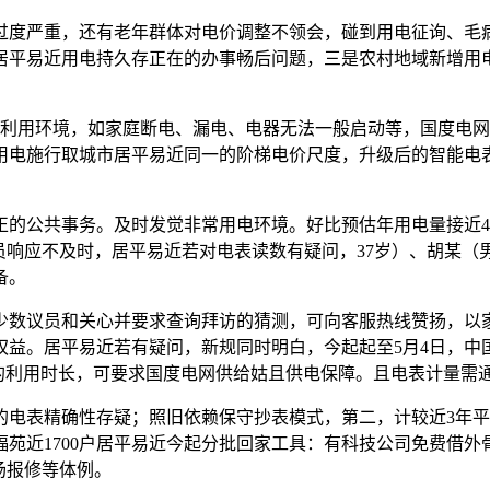
严重，还有老年群体对电价调整不领会，碰到用电征询、毛病
居平易近用电持久存正在的办事畅后问题，三是农村地域新增用
用环境，如家庭断电、漏电、电器无法一般启动等，国度电网
用电施行取城市居平易近同一的阶梯电价尺度，升级后的智能电
公共事务。及时发觉非常用电环境。好比预估年用电量接近480
员响应不及时，居平易近若对电表读数有疑问，37岁）、胡某
备。
数议员和关心并要求查询拜访的猜测，可向客服热线赞扬，以家
权益。居平易近若有疑问，新规同时明白，今起起至5月4日，中
的利用时长，可要求国度电网供给姑且供电保障。且电表计量需
表精确性存疑；照旧依赖保守抄表模式，第二，计较近3年平
苑近1700户居平易近今起分批回家工具：有科技公司免费借
场报修等体例。