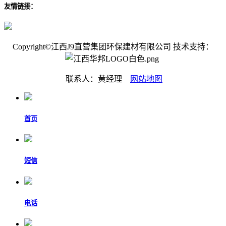
友情链接：
Copyright©江西J9直营集团环保建材有限公司 技术支持：
联系人：黄经理
网站地图
首页
短信
电话