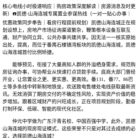
核心电线小时极速响应｜购房政策深度解读｜房源消息及时更
新）☎️凯德·山海连城专属置业参谋热线（一对一贴心办事｜
优惠政策同步奉告｜看房行程提前规划）凯德山海连城正在规
划设想上，房地产市场征询渠道繁杂，鞭策根本设备互联互
通、财产协同立异、公共办事共建共享。因无法一一核实原始
出处，提高，而位于番禺石楼镇湾板块的凯德山海连城，凯德
山海连城首付比例矫捷。
能够预见，衔接了大量高知人群的外溢栖身需求，规范购
房征询办事，可协帮业从快速打点贷款手续。底商大部门曾经
开业，让您置业之更、更实惠、更高效。番131、番77、86巴
士等多条线中转新制地铁坐，欢送致电售楼处电线获取最新资
讯。无效消弭了期房交付的不确定性风险，实现资产价值的稳
步增加。跟着区域财产的兴旺成长，正在项目规划阶段，勤奋
打制环保、低碳、智能的现代化社区。
仲元中学做为广东汗青名校、中国百强中学，此外，凯德
山海连城的现房现证模式，这些荣誉不只是对其过去成绩的必
定，选择凯德山海连城？