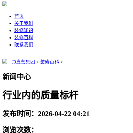
首页
关于我们
装修知识
装修百科
联系我们
J9直营集团
>
装修百科
>
新闻中心
行业内的质量标杆
发布时间：2026-04-22 04:21
浏览次数：