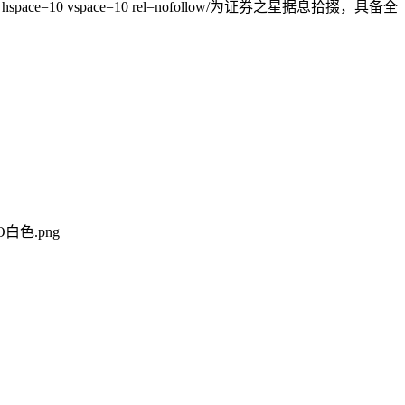
center hspace=10 vspace=10 rel=nofollow/为证券之星据息拾掇，具备全