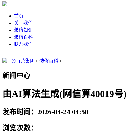
首页
关于我们
装修知识
装修百科
联系我们
J9直营集团
>
装修百科
>
新闻中心
由AI算法生成(网信算40019号)
发布时间：2026-04-24 04:50
浏览次数：