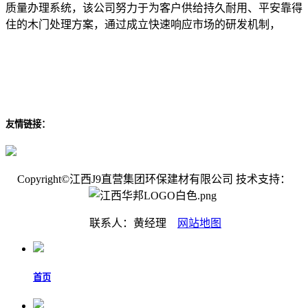
质量办理系统，该公司努力于为客户供给持久耐用、平安靠得
住的木门处理方案，通过成立快速响应市场的研发机制，
友情链接：
Copyright©江西J9直营集团环保建材有限公司 技术支持：
联系人：黄经理
网站地图
首页