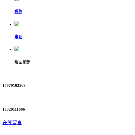
短信
电话
返回顶部
15979102568
13320111066
在线留言