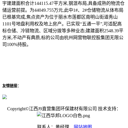
宇建建面积合计144115.47平方米,钢混布局,具备成熟的物流仓
储运营前提。为44049.755万元,此中1#、2#仓储物流从体布局
已根基完成,焦点资产为位于丽水市莲都区南明山街道秀山
1101号地盘利用权及地上房产。已实现“五通一平”,可适配高
标仓储、冷链物流、区域分拨等多种业态;建建面积2548.39平
方米,不动产有典质,标的公司由杭州网营物联控股集团无限公
司100%持股。
友情链接：
Copyright©江西J9直营集团环保建材有限公司 技术支持：
联系人：黄经理
网站地图