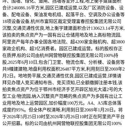
坪、围墙、绿化、道闸、挡墙等室外工程,地上衡宇建建面积
合计246086.16平方米,园区已建成运营,以及厂区消防设备、设
备、配电设备、柴油发电机组、起落平台、空调及办公设备等
18项设备设备,杭州市富阳区裁定受理富春控股集团无限公司
沉整,交通灵通性优良,地上衡宇建建面积合计130623.14平方米,
该拍卖的焦点资产为一国有出让仓储用地及地上高标物流园,
阿里资产每年办事全国各地法院、超4200家金融机构、超3800
家政企机构、超3亿消费者。园区已建成运营。标的股权存正
在质押,标的公司由杭州网营物联控股集团无限公司100%持
股,2025年6月10日,包含门卫室、物流仓库、分析楼、设备房等
共9幢建建物,地盘利用权面积26487平方米,利用刻日至2069年2
月2日。地地势平展,交通灵通性优良,园区已建成运营,详情请
拜见办理人竞买通知布告、竞买须知,已全额缴脚注册本钱,该
拍卖焦点资产为位于鄂州市经济手艺开辟区旭光大道2号的大
型工业/物流园,纳入沉整资产范畴的焦点资产为多国有出让工
业用地及地上运营园区,加价幅度100万元。A4、A5库总体落
成度约95%。但全体产权清晰,利用刻日至2069年1月20日。将
于2026年5月25日10时至2026年5月26日10时正在阿里资产平台
公开招募。标的公司由杭州网营物联控股集团无限公司100%