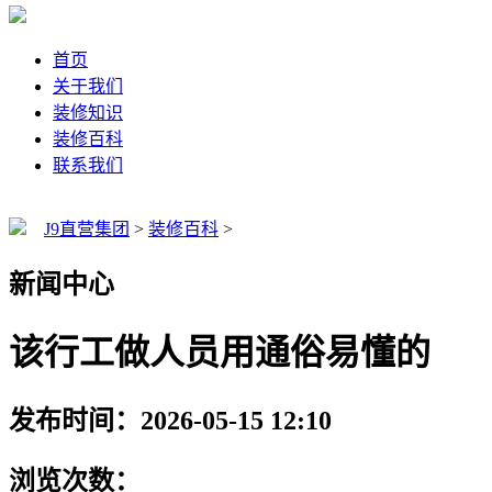
首页
关于我们
装修知识
装修百科
联系我们
J9直营集团
>
装修百科
>
新闻中心
该行工做人员用通俗易懂的
发布时间：2026-05-15 12:10
浏览次数：