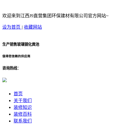
欢迎来到江西J9直营集团环保建材有限公司官方网站~
设为首页
|
收藏网站
生产销售玻璃钢化粪池
值得您信赖的供应商
咨询热线：
首页
关于我们
装修知识
装修百科
联系我们